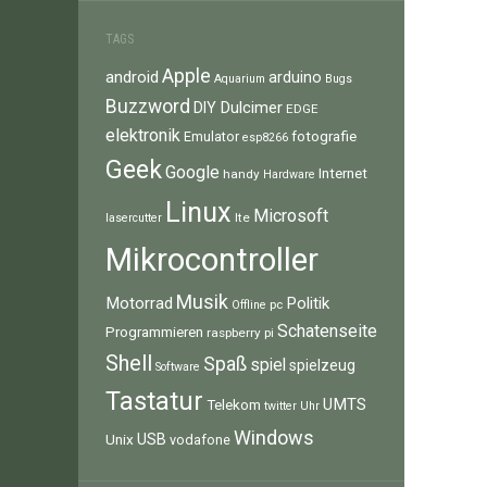
TAGS
Apple
android
arduino
Aquarium
Bugs
Buzzword
Dulcimer
DIY
EDGE
elektronik
fotografie
Emulator
esp8266
Geek
Google
Internet
handy
Hardware
Linux
Microsoft
lte
lasercutter
Mikrocontroller
Musik
Motorrad
Politik
pc
Offline
Schatenseite
Programmieren
raspberry pi
Shell
Spaß
spiel
spielzeug
Software
Tastatur
UMTS
Telekom
twitter
Uhr
Windows
Unix
USB
vodafone