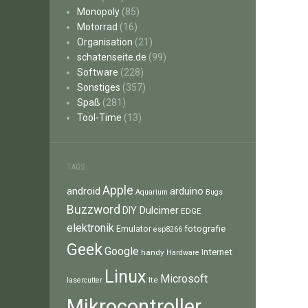
Monopoly
(85)
Motorrad
(16)
Organisation
(21)
schatenseite.de
(99)
Software
(228)
Sonstiges
(357)
Spaß
(281)
Tool-Time
(13)
TAGS
Apple
android
arduino
Aquarium
Bugs
Buzzword
Dulcimer
DIY
EDGE
elektronik
fotografie
Emulator
esp8266
Geek
Google
Internet
handy
Hardware
Linux
Microsoft
lte
lasercutter
Mikrocontroller