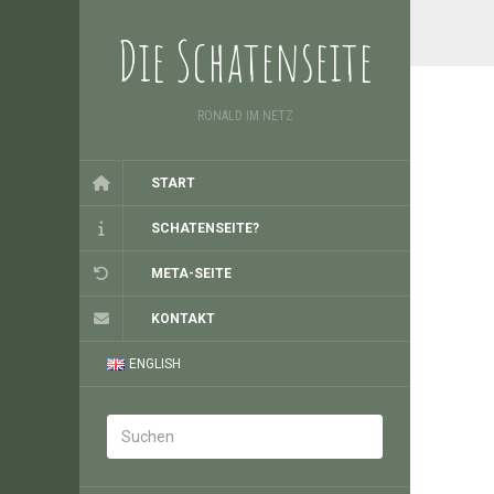
Die Schatenseite
RONALD IM NETZ
START
SCHATENSEITE?
META-SEITE
KONTAKT
ENGLISH