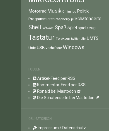
Musik
Motorrad
Politik
pc
Offline
Schatenseite
Programmieren
raspberry pi
Shell
Spaß
spiel
spielzeug
Software
Tastatur
UMTS
Telekom
twitter
Uhr
Windows
Unix
USB
vodafone
FOLGEN
Artikel-Feed per RSS
Kommentar-Feed per RSS
Ronald bei Mastodon
Die Schatenseite bei Mastodon
OBLIGATORISCH
Impressum / Datenschutz