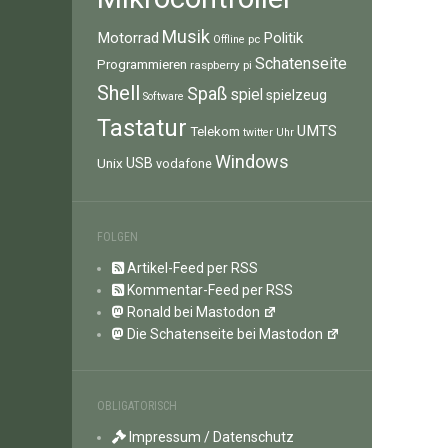
Musik
Motorrad
Politik
pc
Offline
Schatenseite
Programmieren
raspberry pi
Shell
Spaß
spiel
spielzeug
Software
Tastatur
UMTS
Telekom
twitter
Uhr
Windows
Unix
USB
vodafone
FOLGEN
Artikel-Feed per RSS
Kommentar-Feed per RSS
Ronald bei Mastodon
Die Schatenseite bei Mastodon
OBLIGATORISCH
Impressum / Datenschutz