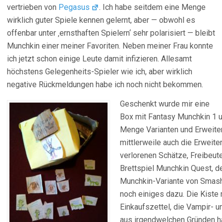
vertrieben von
Pegasus
. Ich habe seitdem eine Menge
wirklich guter Spiele kennen gelernt, aber — obwohl es
offenbar unter ‚ernsthaften Spielern‘ sehr polarisiert — bleibt
Munchkin einer meiner Favoriten. Neben meiner Frau konnte
ich jetzt schon einige Leute damit infizieren. Allesamt
höchstens Gelegenheits-Spieler wie ich, aber wirklich
negative Rückmeldungen habe ich noch nicht bekommen.
Geschenkt wurde mir eine
Box mit Fantasy Munchkin 1 u
Menge Varianten und Erweit
mittlerweile auch die Erweite
verlorenen Schätze, Freibeut
Brettspiel Munchkin Quest, d
Munchkin-Variante von Smash
noch einiges dazu. Die Kiste
Einkaufszettel, die Vampir- 
aus irgendwelchen Gründen hat