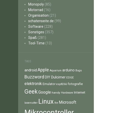
Monopoly
(85)
Motorrad
(16)
Organisation
(21)
schatenseite.de
(99)
Software
(228)
Sonstiges
(357)
Spaß
(281)
Tool-Time
(13)
TAGS
Apple
android
arduino
Aquarium
Bugs
Buzzword
Dulcimer
DIY
EDGE
elektronik
fotografie
Emulator
esp8266
Geek
Google
Internet
handy
Hardware
Linux
Microsoft
lte
lasercutter
Mikrocontroller