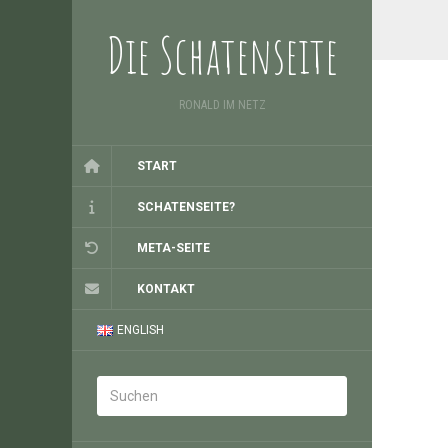
Die Schatenseite
RONALD IM NETZ
START
SCHATENSEITE?
META-SEITE
KONTAKT
ENGLISH