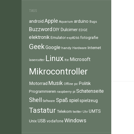
TAGS
Apple
android
arduino
Aquarium
Bugs
Buzzword
Dulcimer
DIY
EDGE
elektronik
fotografie
Emulator
esp8266
Geek
Google
Internet
handy
Hardware
Linux
Microsoft
lte
lasercutter
Mikrocontroller
Musik
Motorrad
Politik
pc
Offline
Schatenseite
Programmieren
raspberry pi
Shell
Spaß
spiel
spielzeug
Software
Tastatur
UMTS
Telekom
twitter
Uhr
Windows
Unix
USB
vodafone