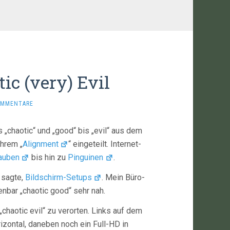
ic (very) Evil
OMMENTARE
s „chaotic“ und „good“ bis „evil“ aus dem
hrem „
Alignment
“ eingeteilt. Internet-
auben
bis hin zu
Pinguinen
.
 sagte,
Bildschirm-Setups
. Mein Büro-
nbar „chaotic good“ sehr nah.
chaotic evil“ zu verorten. Links auf dem
izontal, daneben noch ein Full-HD in