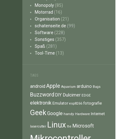
Monopoly
(85)
Motorrad
(16)
Organisation
(21)
schatenseite.de
(99)
Software
(228)
Sonstiges
(357)
Spaß
(281)
Tool-Time
(13)
TAGS
Apple
android
arduino
Aquarium
Bugs
Buzzword
Dulcimer
DIY
EDGE
elektronik
fotografie
Emulator
esp8266
Geek
Google
Internet
handy
Hardware
Linux
Microsoft
lte
lasercutter
Mikrocontroller