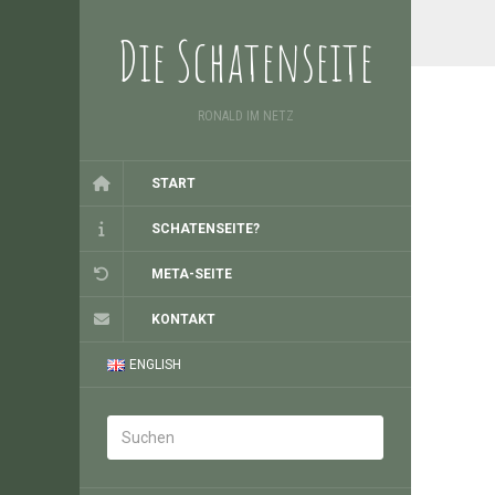
Die Schatenseite
RONALD IM NETZ
START
SCHATENSEITE?
META-SEITE
KONTAKT
ENGLISH