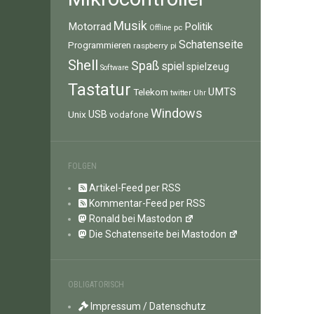
Musik
Motorrad
Politik
pc
Offline
Schatenseite
Programmieren
raspberry pi
Shell
Spaß
spiel
spielzeug
Software
Tastatur
UMTS
Telekom
twitter
Uhr
Windows
Unix
USB
vodafone
FOLGEN
Artikel-Feed per RSS
Kommentar-Feed per RSS
Ronald bei Mastodon
Die Schatenseite bei Mastodon
OBLIGATORISCH
Impressum / Datenschutz