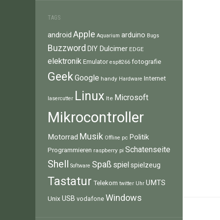
TAGS
Apple
android
arduino
Aquarium
Bugs
Buzzword
Dulcimer
DIY
EDGE
elektronik
fotografie
Emulator
esp8266
Geek
Google
Internet
handy
Hardware
Linux
Microsoft
lte
lasercutter
Mikrocontroller
Musik
Motorrad
Politik
pc
Offline
Schatenseite
Programmieren
raspberry pi
Shell
Spaß
spiel
spielzeug
Software
Tastatur
UMTS
Telekom
twitter
Uhr
Windows
Unix
USB
vodafone