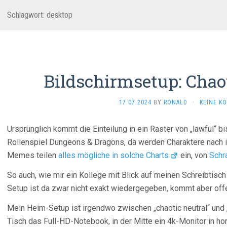
Schlagwort:
desktop
Bildschirmsetup: Chaot
17.07.2024
BY
RONALD
·
KEINE K
Ursprünglich kommt die Einteilung in ein Raster von „lawful“ bi
Rollenspiel Dungeons & Dragons, da werden Charaktere nach i
Memes teilen
alles mögliche in solche Charts
ein, von
Schr
So auch, wie mir ein Kollege mit Blick auf meinen Schreibtisch
Setup ist da zwar nicht exakt wiedergegeben, kommt aber offe
Mein Heim-Setup ist irgendwo zwischen „chaotic neutral“ und „
Tisch das Full-HD-Notebook, in der Mitte ein 4k-Monitor in hor