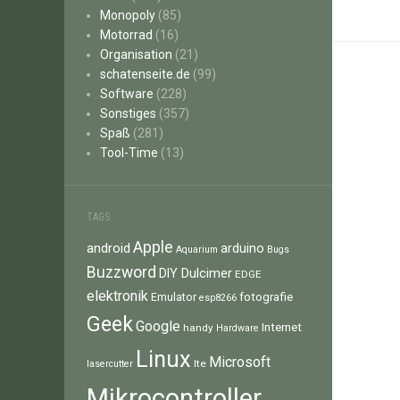
Monopoly
(85)
Motorrad
(16)
Organisation
(21)
schatenseite.de
(99)
Software
(228)
Sonstiges
(357)
Spaß
(281)
Tool-Time
(13)
TAGS
Apple
android
arduino
Aquarium
Bugs
Buzzword
Dulcimer
DIY
EDGE
elektronik
fotografie
Emulator
esp8266
Geek
Google
Internet
handy
Hardware
Linux
Microsoft
lte
lasercutter
Mikrocontroller