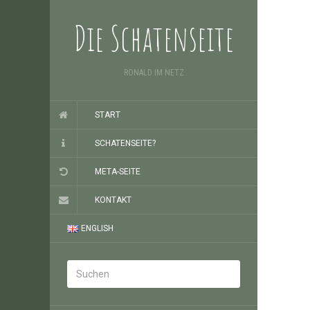
Die Schatenseite
RONALD IM NETZ
START
SCHATENSEITE?
META-SEITE
KONTAKT
ENGLISH