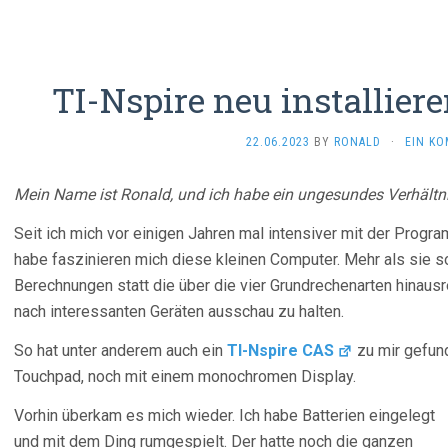
TI-Nspire neu installier
22.06.2023
BY
RONALD
·
EIN K
Mein Name ist Ronald, und ich habe ein ungesundes Verhältn
Seit ich mich vor einigen Jahren mal intensiver mit der Prog
habe faszinieren mich diese kleinen Computer. Mehr als sie s
Berechnungen statt die über die vier Grundrechenarten hinausre
nach interessanten Geräten ausschau zu halten.
So hat unter anderem auch ein
TI-Nspire CAS
zu mir gefun
Touchpad, noch mit einem monochromen Display.
Vorhin überkam es mich wieder. Ich habe Batterien eingelegt
und mit dem Ding rumgespielt. Der hatte noch die ganzen