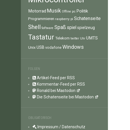
Musik
Motorrad
Politik
pc
Offline
Schatenseite
Programmieren
raspberry pi
Shell
Spaß
spiel
spielzeug
Software
Tastatur
UMTS
Telekom
twitter
Uhr
Windows
Unix
USB
vodafone
FOLGEN
Artikel-Feed per RSS
Kommentar-Feed per RSS
Ronald bei Mastodon
Die Schatenseite bei Mastodon
OBLIGATORISCH
Impressum / Datenschutz