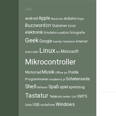
TAGS
Apple
android
arduino
Aquarium
Bugs
Buzzword
Dulcimer
DIY
EDGE
elektronik
fotografie
Emulator
esp8266
Geek
Google
Internet
handy
Hardware
Linux
Microsoft
lte
lasercutter
Mikrocontroller
Musik
Motorrad
Politik
pc
Offline
Schatenseite
Programmieren
raspberry pi
Shell
Spaß
spiel
spielzeug
Software
Tastatur
UMTS
Telekom
twitter
Uhr
Windows
Unix
USB
vodafone