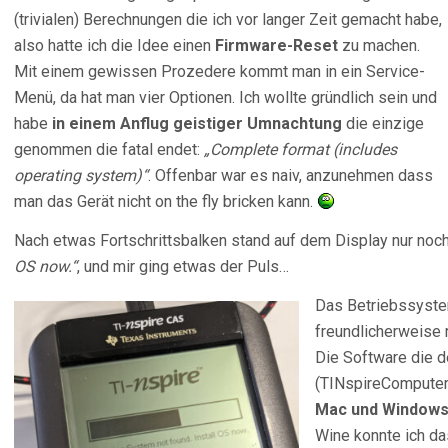
(trivialen) Berechnungen die ich vor langer Zeit gemacht habe,
also hatte ich die Idee einen
Firmware-Reset
zu machen.
Mit einem gewissen Prozedere kommt man in ein Service-
Menü, da hat man vier Optionen. Ich wollte gründlich sein und
habe
in einem Anflug geistiger Umnachtung
die einzige
genommen die fatal endet:
„Complete format (includes
operating system)“
. Offenbar war es naiv, anzunehmen dass
man das Gerät nicht on the fly bricken kann.
Nach etwas Fortschrittsbalken stand auf dem Display nur noc
OS now.“
, und mir ging etwas der Puls…
Das Betriebssyste
freundlicherweise 
Die Software die de
(TINspireComputerL
Mac und Window
Wine konnte ich das