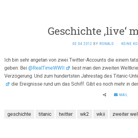
Geschichte ‚live‘ 
03.04.2012
BY
RONALD
·
KEINE K
Ich bin sehr angetan von zwei Twitter-Accounts die einem tat
geben: Bei
@RealTimeWWII
liest man den zweiten Weltkrieg
Verzögerung. Und zum hundertsten Jahrestag des Titanic-Un
die Ereignisse rund um das Schiff. Gibt es noch mehr in der
MAIL
geschichte
titanic
twitter
wk2
wkii
zweiter wel