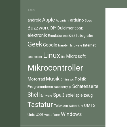
TAGS
Apple
android
arduino
Aquarium
Bugs
Buzzword
Dulcimer
DIY
EDGE
elektronik
fotografie
Emulator
esp8266
Geek
Google
Internet
handy
Hardware
Linux
Microsoft
lte
lasercutter
Mikrocontroller
Musik
Motorrad
Politik
pc
Offline
Schatenseite
Programmieren
raspberry pi
Shell
Spaß
spiel
spielzeug
Software
Tastatur
UMTS
Telekom
twitter
Uhr
Windows
Unix
USB
vodafone