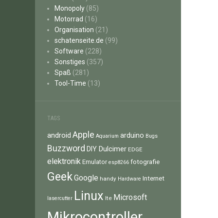
Monopoly
(85)
Motorrad
(16)
Organisation
(21)
schatenseite.de
(99)
Software
(228)
Sonstiges
(357)
Spaß
(281)
Tool-Time
(13)
TAGS
Apple
android
arduino
Aquarium
Bugs
Buzzword
Dulcimer
DIY
EDGE
elektronik
fotografie
Emulator
esp8266
Geek
Google
Internet
handy
Hardware
Linux
Microsoft
lte
lasercutter
Mikrocontroller