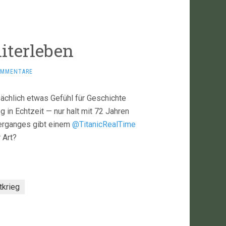
miterleben
OMMENTARE
sächlich etwas Gefühl für Geschichte
 in Echtzeit — nur halt mit 72 Jahren
terganges gibt einem
@TitanicRealTime
 Art?
tkrieg