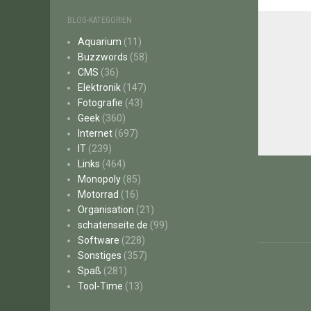
BLOG-KATEGORIEN
Aquarium
(11)
Buzzwords
(58)
CMS
(36)
Elektronik
(147)
Fotografie
(43)
Geek
(360)
Internet
(697)
IT
(239)
Beitr
Links
(464)
Monopoly
(85)
Motorrad
(16)
Organisation
(21)
schatenseite.de
(99)
Software
(228)
Sonstiges
(357)
Spaß
(281)
Tool-Time
(13)