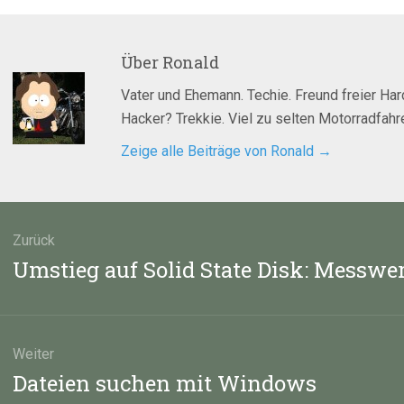
Über
Ronald
Vater und Ehemann. Techie. Freund freier Ha
Hacker? Trekkie. Viel zu selten Motorradfahre
Zeige alle Beiträge von Ronald
→
agsnavigation
Zurück
Vorheriger
Umstieg auf Solid State Disk: Messwe
Beitrag:
Weiter
Nächster
Dateien suchen mit Windows
Beitrag: