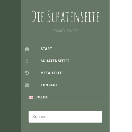
Die Schatenseite
RONALD IM NETZ
START
SCHATENSEITE?
META-SEITE
KONTAKT
ENGLISH