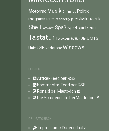
Musik
Motorrad
Politik
pc
Offline
Schatenseite
Programmieren
raspberry pi
Shell
Spaß
spiel
spielzeug
Software
Tastatur
UMTS
Telekom
twitter
Uhr
Windows
Unix
USB
vodafone
FOLGEN
Artikel-Feed per RSS
Kommentar-Feed per RSS
Ronald bei Mastodon
Die Schatenseite bei Mastodon
OBLIGATORISCH
Impressum / Datenschutz