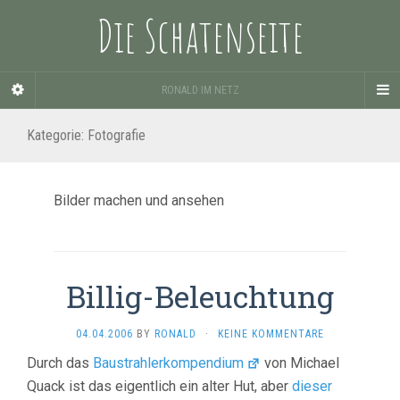
Die Schatenseite
RONALD IM NETZ
Kategorie:
Fotografie
Bilder machen und ansehen
Billig-Beleuchtung
04.04.2006
BY
RONALD
·
KEINE KOMMENTARE
Durch das
Baustrahlerkompendium
von Michael
Quack ist das eigentlich ein alter Hut, aber
dieser