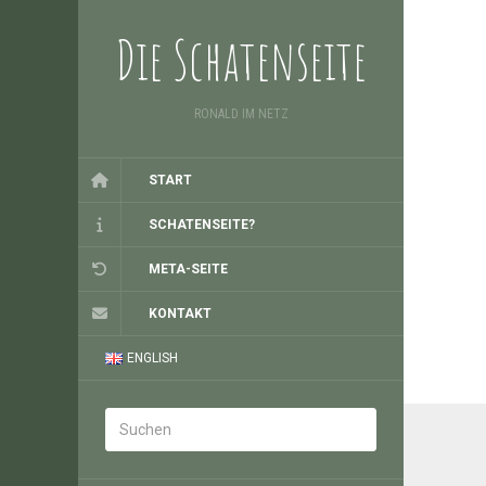
Die Schatenseite
RONALD IM NETZ
START
SCHATENSEITE?
META-SEITE
KONTAKT
ENGLISH