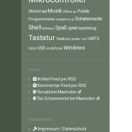
Musik
Motorrad
Politik
pc
Offline
Schatenseite
Programmieren
raspberry pi
Shell
Spaß
spiel
spielzeug
Software
Tastatur
UMTS
Telekom
twitter
Uhr
Windows
Unix
USB
vodafone
FOLGEN
Artikel-Feed per RSS
Kommentar-Feed per RSS
Ronald bei Mastodon
Die Schatenseite bei Mastodon
OBLIGATORISCH
Impressum / Datenschutz