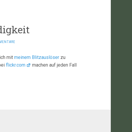
igkeit
MENTARE
ich mit
meinem Blitzauslöser
zu
bei
flickr.com
machen auf jeden Fall