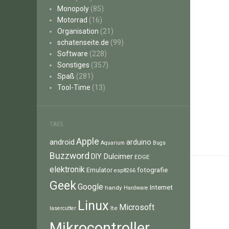
Monopoly
(85)
Motorrad
(16)
Organisation
(21)
schatenseite.de
(99)
Software
(228)
Sonstiges
(357)
Spaß
(281)
Tool-Time
(13)
TAGS
Apple
android
arduino
Aquarium
Bugs
Buzzword
Dulcimer
DIY
EDGE
elektronik
fotografie
Emulator
esp8266
Geek
Google
Internet
handy
Hardware
Linux
Microsoft
lte
lasercutter
Mikrocontroller