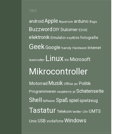
TAGS
Apple
android
arduino
Aquarium
Bugs
Buzzword
Dulcimer
DIY
EDGE
elektronik
fotografie
Emulator
esp8266
Geek
Google
Internet
handy
Hardware
Linux
Microsoft
lte
lasercutter
Mikrocontroller
Musik
Motorrad
Politik
pc
Offline
Schatenseite
Programmieren
raspberry pi
Shell
Spaß
spiel
spielzeug
Software
Tastatur
UMTS
Telekom
twitter
Uhr
Windows
Unix
USB
vodafone