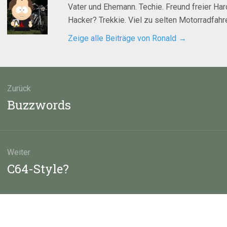
Vater und Ehemann. Techie. Freund freier Ha
Hacker? Trekkie. Viel zu selten Motorradfahre
Zeige alle Beiträge von Ronald
→
agsnavigation
Zurück
Vorheriger
Buzzwords
Beitrag:
Weiter
Nächster
C64-Style?
Beitrag: