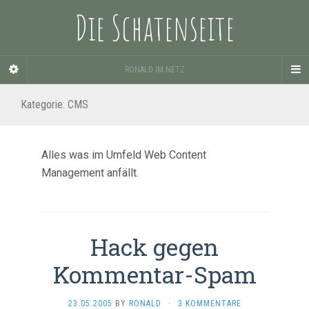
Die Schatenseite
RONALD IM NETZ
Kategorie:
CMS
Alles was im Umfeld Web Content
Management anfällt.
Hack gegen
Kommentar-Spam
23.05.2005
BY
RONALD
·
3 KOMMENTARE