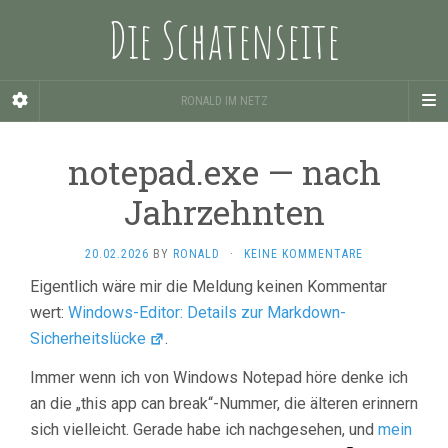
Die Schatenseite
RONALD IM NETZ
notepad.exe — nach
Jahrzehnten
20.02.2026
BY
RONALD
·
KEINE KOMMENTARE
Eigentlich wäre mir die Meldung keinen Kommentar
wert:
Windows-Editor: Details zur Markdown-
Sicherheitslücke
.
Immer wenn ich von Windows Notepad höre denke ich
an die „this app can break“-Nummer, die älteren erinnern
sich vielleicht. Gerade habe ich nachgesehen, und
mein