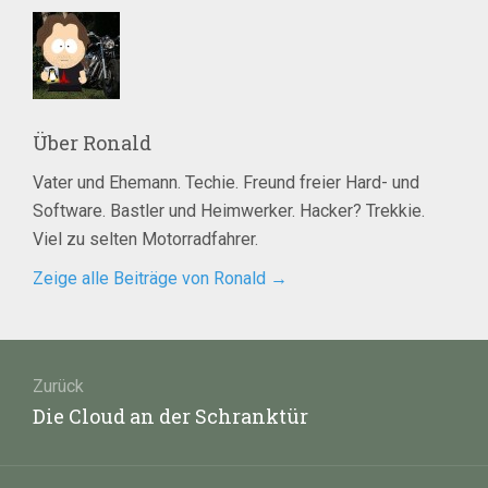
Über
Ronald
Vater und Ehemann. Techie. Freund freier Hard- und
Software. Bastler und Heimwerker. Hacker? Trekkie.
Viel zu selten Motorradfahrer.
Zeige alle Beiträge von Ronald
→
Beitragsnavigation
Zurück
Vorheriger
Die Cloud an der Schranktür
Beitrag: