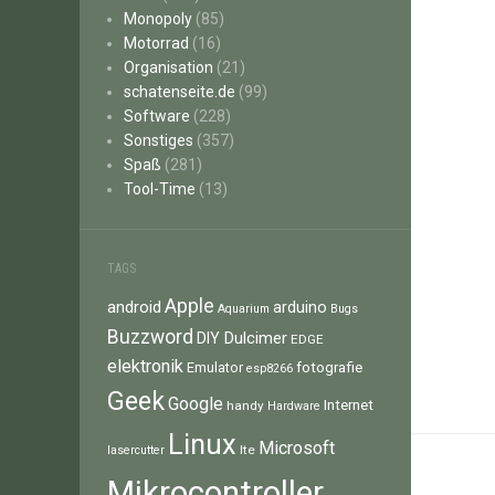
Monopoly
(85)
Motorrad
(16)
Organisation
(21)
schatenseite.de
(99)
Software
(228)
Sonstiges
(357)
Spaß
(281)
Tool-Time
(13)
TAGS
Apple
android
arduino
Aquarium
Bugs
Buzzword
Dulcimer
DIY
EDGE
elektronik
fotografie
Emulator
esp8266
Geek
Google
Internet
handy
Hardware
Linux
Microsoft
lte
lasercutter
Mikrocontroller