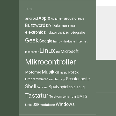
TAGS
Apple
android
arduino
Aquarium
Bugs
Buzzword
Dulcimer
DIY
EDGE
elektronik
fotografie
Emulator
esp8266
Geek
Google
Internet
handy
Hardware
Linux
Microsoft
lte
lasercutter
Mikrocontroller
Beitr
Musik
Motorrad
Politik
pc
Offline
Schatenseite
Programmieren
raspberry pi
Shell
Spaß
spiel
spielzeug
Software
Tastatur
UMTS
Telekom
twitter
Uhr
Windows
Unix
USB
vodafone