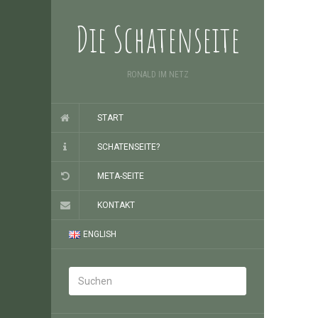
Die Schatenseite
RONALD IM NETZ
START
SCHATENSEITE?
META-SEITE
KONTAKT
ENGLISH