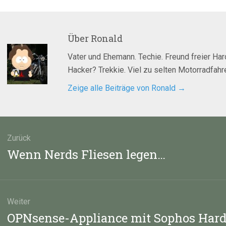
Über
Ronald
Vater und Ehemann. Techie. Freund freier Ha
Hacker? Trekkie. Viel zu selten Motorradfahre
Zeige alle Beiträge von Ronald
→
agsnavigation
Zurück
Vorheriger
Wenn Nerds Fliesen legen…
Beitrag:
Weiter
Nächster
OPNsense-Appliance mit Sophos Har