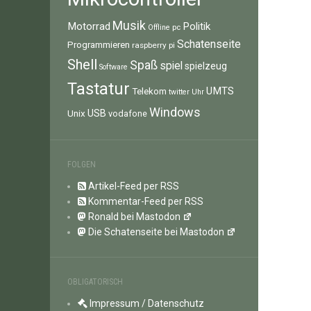
Musik
Motorrad
Politik
pc
Offline
Schatenseite
Programmieren
raspberry pi
Shell
Spaß
spiel
spielzeug
Software
Tastatur
UMTS
Telekom
twitter
Uhr
Windows
Unix
USB
vodafone
FOLGEN
Artikel-Feed per RSS
Kommentar-Feed per RSS
Ronald bei Mastodon
Die Schatenseite bei Mastodon
OBLIGATORISCH
Impressum / Datenschutz