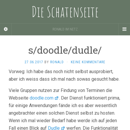
Die Schatenseite
RONALD IM NETZ
s/doodle/dudle/
27.06.2017
BY
RONALD
·
KEINE KOMMENTARE
Vorweg: Ich habe das noch nicht selbst ausprobiert,
aber ich weiss dass ich mal nach sowas gesucht habe.
Viele Gruppen nutzen zur Findung von Terminen die
Webseite
doodle.com
. Der Dienst funktioniert prima,
für einige Anwendungen fände ich es aber wesentlich
angebrachter einen solchen Dienst selbst zu hosten.
Wenn ich mal wieder Bedarf habe werde ich auf jeden
Fall einen Blick auf
Dudle
werfen. Die Funktionalität