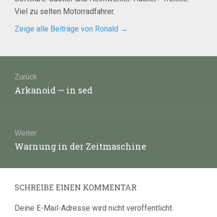
Viel zu selten Motorradfahrer.
Zeige alle Beiträge von Ronald
→
Beitragsnavigation
Zurück
Vorheriger
Arkanoid — in sed
Beitrag:
Weiter
Nächster
Warnung in der Zeitmaschine
Beitrag:
SCHREIBE EINEN KOMMENTAR
Deine E-Mail-Adresse wird nicht veröffentlicht.