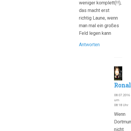
weniger komplett(!!),
das macht erst
richtig Laune, wenn
man mal ein großes
Feld legen kann
Antworten
Ronal
08.07.2016
um
08:18 Uhr
Wenn
Dortmu
nicht