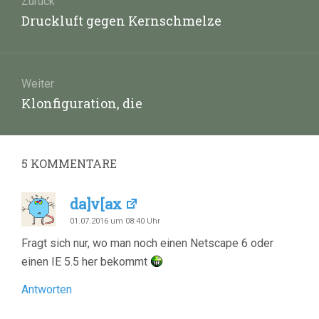
Zurück
Vorheriger
Druckluft gegen Kernschmelze
Beitrag:
Weiter
Nächster
Klonfiguration, die
Beitrag:
5
KOMMENTARE
da]v[ax
01.07.2016 um 08:40 Uhr
Fragt sich nur, wo man noch einen Netscape 6 oder
einen IE 5.5 her bekommt
Antworten