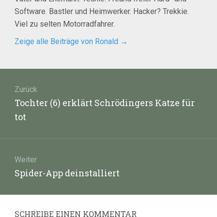
Software. Bastler und Heimwerker. Hacker? Trekkie.
Viel zu selten Motorradfahrer.
Zeige alle Beiträge von Ronald
→
Beitragsnavigation
Zurück
Vorheriger
Tochter (6) erklärt Schrödingers Katze für
Beitrag:
tot
Weiter
Nächster
Spider-App deinstalliert
Beitrag:
SCHREIBE EINEN KOMMENTAR