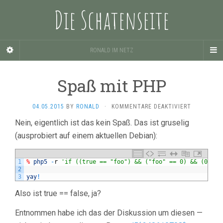
Die Schatenseite
RONALD IM NETZ
Spaß mit PHP
FÜR
04.05.2015
BY
RONALD
·
KOMMENTARE DEAKTIVIERT
SPASS M
Nein, eigentlich ist das kein Spaß. Das ist gruselig
IT P
(ausprobiert auf einem aktuellen Debian):
HP
1
%
php5
-
r
'if ((true == "foo") && ("foo" == 0) && (0 == 
2
3
yay
!
Also ist true == false, ja?
Entnommen habe ich das der Diskussion um diesen —