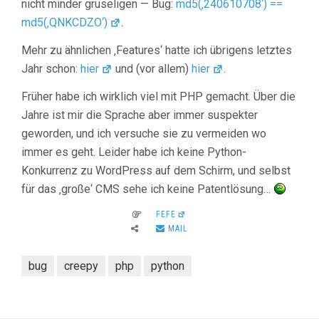
nicht minder gruseligen — Bug:
md5(‚240610708‘) ==
md5(‚QNKCDZO‘)
.
Mehr zu ähnlichen ‚Features‘ hatte ich übrigens letztes
Jahr schon:
hier
und (vor allem)
hier
.
Früher habe ich wirklich viel mit PHP gemacht. Über die
Jahre ist mir die Sprache aber immer suspekter
geworden, und ich versuche sie zu vermeiden wo
immer es geht. Leider habe ich keine Python-
Konkurrenz zu WordPress auf dem Schirm, und selbst
für das ‚große‘ CMS sehe ich keine Patentlösung…
FEFE
MAIL
bug
creepy
php
python