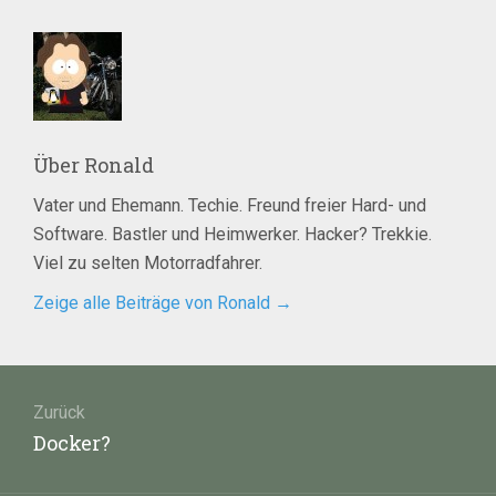
Über
Ronald
Vater und Ehemann. Techie. Freund freier Hard- und
Software. Bastler und Heimwerker. Hacker? Trekkie.
Viel zu selten Motorradfahrer.
Zeige alle Beiträge von Ronald
→
Beitragsnavigation
Zurück
Vorheriger
Docker?
Beitrag: