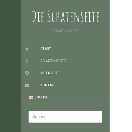
Die Schatenseite
RONALD IM NETZ
START
SCHATENSEITE?
META-SEITE
KONTAKT
ENGLISH