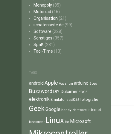
Monopoly
(85)
Motorrad
(16)
Organisation
(21)
schatenseite.de
(99)
Software
(228)
Sonstiges
(357)
Spaß
(281)
Tool-Time
(13)
TAGS
Apple
android
arduino
Aquarium
Bugs
Buzzword
Dulcimer
DIY
EDGE
elektronik
fotografie
Emulator
esp8266
Geek
Google
Internet
handy
Hardware
Linux
Microsoft
lte
lasercutter
Mikrocontroller