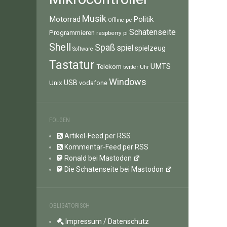
Musik
Motorrad
Politik
pc
Offline
Schatenseite
Programmieren
raspberry pi
Shell
Spaß
spiel
spielzeug
Software
Tastatur
UMTS
Telekom
twitter
Uhr
Windows
Unix
USB
vodafone
FOLGEN
Artikel-Feed per RSS
Kommentar-Feed per RSS
Ronald bei Mastodon
Die Schatenseite bei Mastodon
OBLIGATORISCH
Impressum / Datenschutz