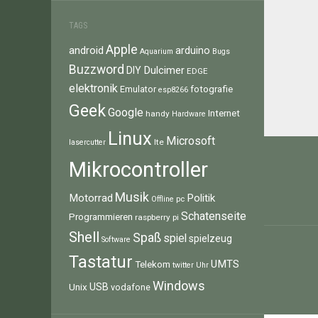
TAGS
Apple
android
arduino
Aquarium
Bugs
Buzzword
Dulcimer
DIY
EDGE
elektronik
fotografie
Emulator
esp8266
Geek
Google
Internet
handy
Hardware
Linux
Microsoft
Beitr
lte
lasercutter
Mikrocontroller
Musik
Motorrad
Politik
pc
Offline
Schatenseite
Programmieren
raspberry pi
Shell
Spaß
spiel
spielzeug
Software
Tastatur
UMTS
Telekom
twitter
Uhr
Windows
Unix
USB
vodafone