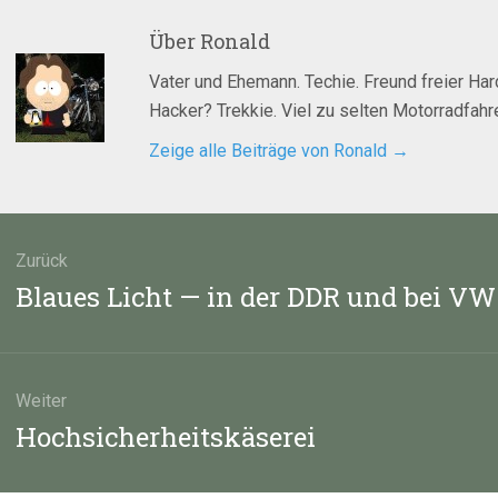
Über
Ronald
Vater und Ehemann. Techie. Freund freier Ha
Hacker? Trekkie. Viel zu selten Motorradfahre
Zeige alle Beiträge von Ronald
→
agsnavigation
Zurück
Vorheriger
Blaues Licht — in der DDR und bei VW
Beitrag:
Weiter
Nächster
Hochsicherheitskäserei
Beitrag: