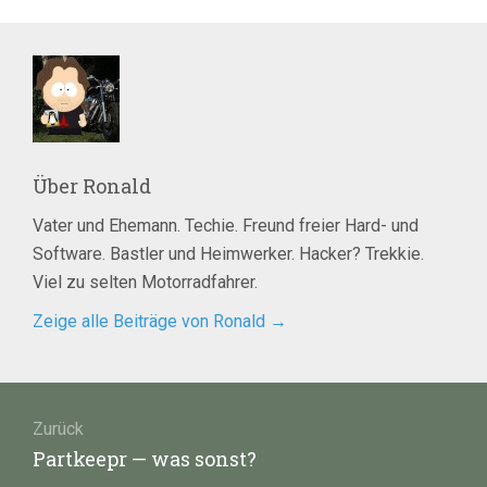
Über
Ronald
Vater und Ehemann. Techie. Freund freier Hard- und
Software. Bastler und Heimwerker. Hacker? Trekkie.
Viel zu selten Motorradfahrer.
Zeige alle Beiträge von Ronald
→
Beitragsnavigation
Zurück
Vorheriger
Partkeepr — was sonst?
Beitrag: