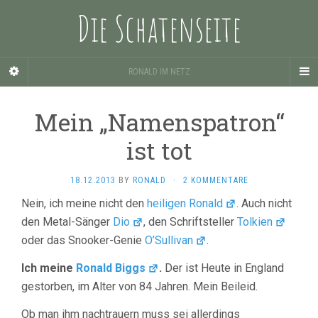
Die Schatenseite
RONALD IM NETZ
Mein „Namenspatron“
ist tot
18.12.2013
BY
RONALD
·
2 KOMMENTARE
Nein, ich meine nicht den
heiligen Ronald
. Auch nicht
den Metal-Sänger
Dio
, den Schriftsteller
Tolkien
oder das Snooker-Genie
O’Sullivan
.
Ich meine
Ronald Biggs
.
Der ist Heute in England
gestorben, im Alter von 84 Jahren. Mein Beileid.
Ob man ihm nachtrauern muss sei allerdings