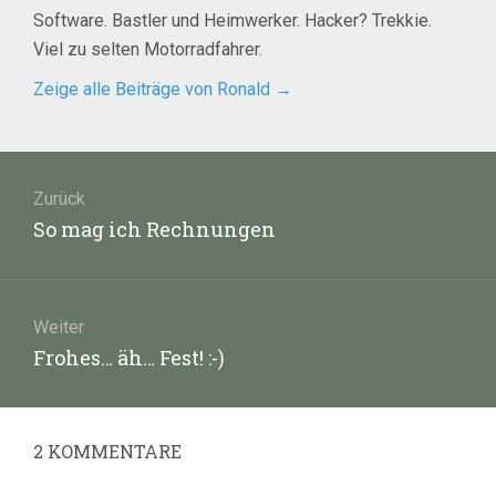
Software. Bastler und Heimwerker. Hacker? Trekkie.
Viel zu selten Motorradfahrer.
Zeige alle Beiträge von Ronald
→
Beitragsnavigation
Zurück
Vorheriger
So mag ich Rechnungen
Beitrag:
Weiter
Nächster
Frohes… äh… Fest! :-)
Beitrag:
2
KOMMENTARE