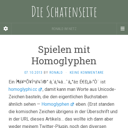
Die Schatenseite
RONALD IM NETZ
Spielen mit
Homoglyphen
07.10.2013
BY
RONALD
·
KEINE KOMMENTARE
Ein Í¶â¥ºÕ¥Í³á¼‘ï®” â‚´á‚¼â…ˆâ„°â± É€Ð„â‹“Ò¨ ist
homoglyphi.cc
, damit kann man Worte aus Unicode-
Zeichen basteln, die den eigentlichen Buchstaben
ähnlich sehen —
Homoglyphen
eben. (Erst standen
die komischen Zeichen übrigens in der Überschrift und
in der URL dieses Artikels… das wollte ich dann aber
weder meinem Twitter-Plugin, noch den diversen