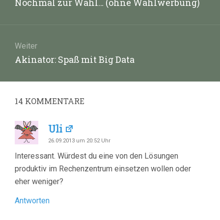
Vorheriger
Nochmal zur Wahl… (ohne Wahlwerbung)
Beitrag:
Weiter
Nächster
Akinator: Spaß mit Big Data
Beitrag:
14
KOMMENTARE
Uli
26.09.2013 um 20:52 Uhr
Interessant. Würdest du eine von den Lösungen
produktiv im Rechenzentrum einsetzen wollen oder
eher weniger?
Antworten