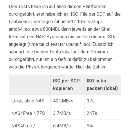
Drei Tests habe ich auf allen diesen Plattformen
durchgeführt: erst habe ich ein ISO-File per SCP auf die
Laufwerke übertragen (ubuntu-12.10-desktop-
amd64.iso, etwa 800MB), dann jeweils an der Shell
lokal auf den NAS-Systemen ein tar-File dieses ISOs
angelegt (time tar cf test.tar ubuntu*.iso). Zusätzlich
habe ich die beiden Tests lokal auf dem Proxmox
durchgeführt, nur um ein Gefühl dafür zu bekommen
was die Physik hergeben würde. Hier die Zahlen:
ISO per SCP
ISO in tar
kopieren
packen (lokal)
Lokal, ohne NAS
40.2MB/s
17s
NAS4Free / ZFS
3.7MB/s
247s
NAS4Free /
6.4MB/s
94s