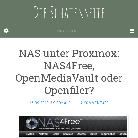
Die Schatenseite
RONALD IM NETZ
NAS unter Proxmox:
NAS4Free,
OpenMediaVault oder
Openfiler?
26.09.2013
BY
RONALD
·
14 KOMMENTARE