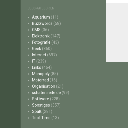
BLOG-KATEGORIEN
Aquarium
(11)
Buzzwords
(58)
CMS
(36)
Elektronik
(147)
Fotografie
(43)
Geek
(360)
Internet
(697)
IT
(239)
Beitr
Links
(464)
Monopoly
(85)
Motorrad
(16)
Organisation
(21)
schatenseite.de
(99)
Software
(228)
Sonstiges
(357)
Spaß
(281)
Tool-Time
(13)