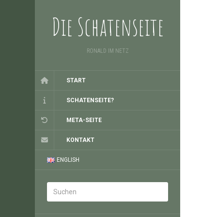
Die Schatenseite
RONALD IM NETZ
START
SCHATENSEITE?
META-SEITE
KONTAKT
ENGLISH