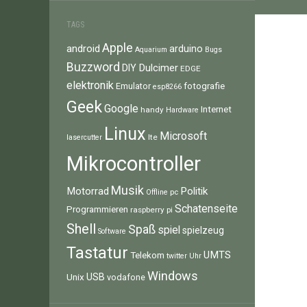
TAGS
Apple
android
arduino
Aquarium
Bugs
Buzzword
Dulcimer
DIY
EDGE
elektronik
fotografie
Emulator
esp8266
Geek
Google
Internet
handy
Hardware
Linux
Microsoft
lte
lasercutter
Mikrocontroller
Musik
Motorrad
Politik
pc
Offline
Schatenseite
Programmieren
raspberry pi
Shell
Spaß
spiel
spielzeug
Software
Tastatur
UMTS
Telekom
twitter
Uhr
Windows
Unix
USB
vodafone