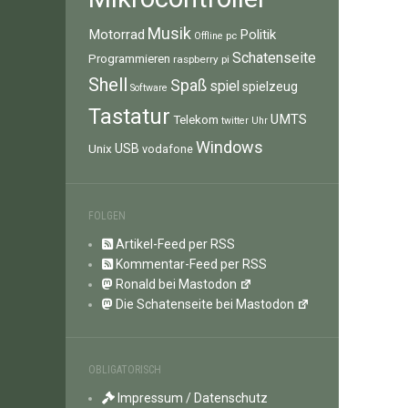
Musik
Motorrad
Politik
pc
Offline
Schatenseite
Programmieren
raspberry pi
Shell
Spaß
spiel
spielzeug
Software
Tastatur
UMTS
Telekom
twitter
Uhr
Windows
Unix
USB
vodafone
FOLGEN
Artikel-Feed per RSS
Kommentar-Feed per RSS
Ronald bei Mastodon
Die Schatenseite bei Mastodon
OBLIGATORISCH
Impressum / Datenschutz