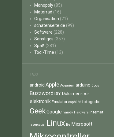
Monopoly
(85)
Motorrad
(16)
Organisation
(21)
schatenseite.de
(99)
Software
(228)
Sonstiges
(357)
Spaß
(281)
Tool-Time
(13)
TAGS
Apple
android
arduino
Aquarium
Bugs
Buzzword
Dulcimer
DIY
EDGE
elektronik
fotografie
Emulator
esp8266
Geek
Google
Internet
handy
Hardware
Linux
Microsoft
lte
lasercutter
Mikrocontroller