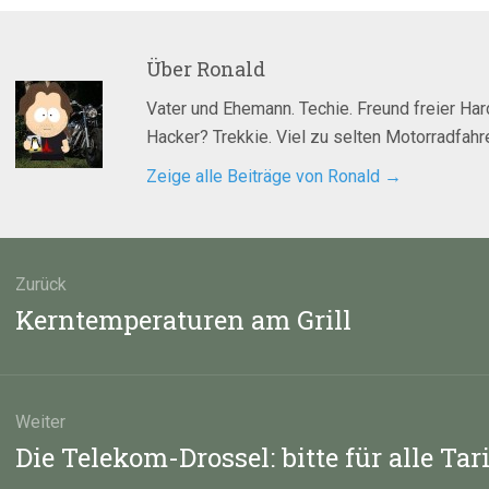
Über
Ronald
Vater und Ehemann. Techie. Freund freier Ha
Hacker? Trekkie. Viel zu selten Motorradfahre
Zeige alle Beiträge von Ronald
→
agsnavigation
Zurück
Vorheriger
Kerntemperaturen am Grill
Beitrag:
Weiter
Nächster
Die Telekom-Drossel: bitte für alle Tar
Beitrag: