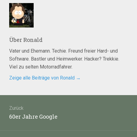
Über
Ronald
Vater und Ehemann. Techie. Freund freier Hard- und
Software. Bastler und Heimwerker. Hacker? Trekkie.
Viel zu selten Motorradfahrer.
Zeige alle Beiträge von Ronald
→
Beitragsnavigation
Zurück
Vorheriger
60er Jahre Google
Beitrag: