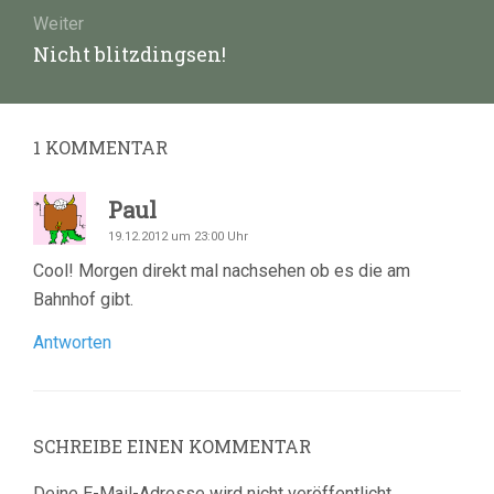
Weiter
Nächster
Nicht blitzdingsen!
Beitrag:
1
KOMMENTAR
Paul
19.12.2012 um 23:00 Uhr
Cool! Morgen direkt mal nachsehen ob es die am
Bahnhof gibt.
Antworten
SCHREIBE EINEN KOMMENTAR
Deine E-Mail-Adresse wird nicht veröffentlicht.