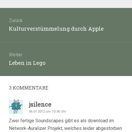
Beitragsnavigation
Zurück
Vorheriger
Kulturverstümmelung durch Apple
Beitrag:
Weiter
Nächster
Leben in Lego
Beitrag:
3
KOMMENTARE
jsilence
06.07.2012 um 10:36 Uhr
Zwei fertige Soundscapes gibt es als download im
Network-Auralizer Projekt, welches leider abgestorben