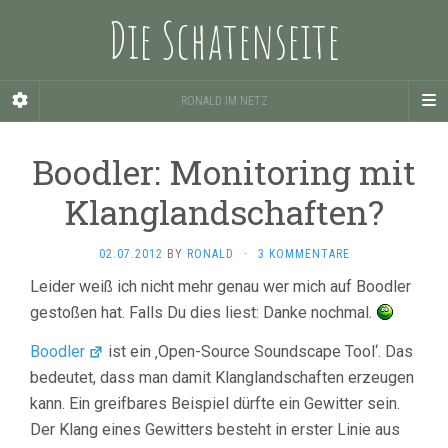
Die Schatenseite
RONALD IM NETZ
Boodler: Monitoring mit
Klanglandschaften?
02.07.2012
BY
RONALD
·
3 KOMMENTARE
Leider weiß ich nicht mehr genau wer mich auf Boodler
gestoßen hat. Falls Du dies liest: Danke nochmal.
Boodler
ist ein ‚Open-Source Soundscape Tool‘. Das
bedeutet, dass man damit Klanglandschaften erzeugen
kann. Ein greifbares Beispiel dürfte ein Gewitter sein.
Der Klang eines Gewitters besteht in erster Linie aus