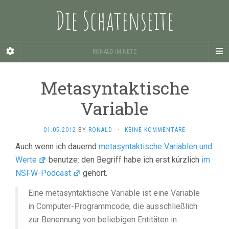
Die Schatenseite
RONALD IM NETZ
Metasyntaktische
Variable
01.05.2012
BY
RONALD
·
KEINE KOMMENTARE
Auch wenn ich dauernd
metasyntaktische Variablen und
Werte
benutze: den Begriff habe ich erst kürzlich
im
NSFW-Podcast
gehört.
Eine metasyntaktische Variable ist eine Variable
in Computer-Programmcode, die ausschließlich
zur Benennung von beliebigen Entitäten in