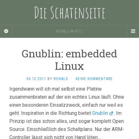
Die Schatenseite
RONALD IM NETZ
Gnublin: embedded
Linux
04.12.2011
BY
RONALD
·
KEINE KOMMENTARE
Irgendwann will ich mal selbst eine Platine
zusammenbraten auf der ein echtes Linux läuft. Ohne
einen besonderen Einsatzzweck, einfach nur weil es
geht. Inspiration in die Richtung bietet
Gnublin
. Im
Prinzip ist das schon alles, und sogar komplett Open
Source. Einschließlich des Schaltplans. Nur der ARM-
Controller lässt sich nicht von Hand löten…