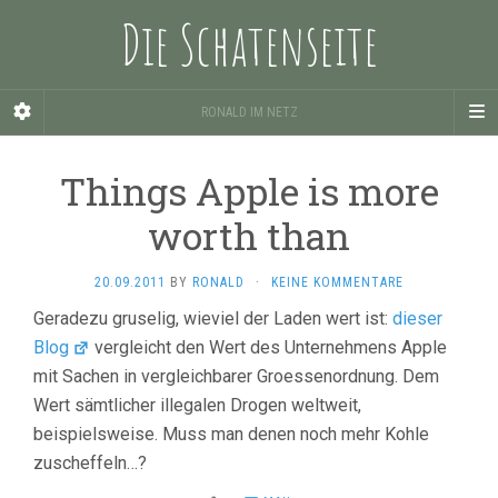
Die Schatenseite
RONALD IM NETZ
Things Apple is more
worth than
20.09.2011
BY
RONALD
·
KEINE KOMMENTARE
Geradezu gruselig, wieviel der Laden wert ist:
dieser
Blog
vergleicht den Wert des Unternehmens Apple
mit Sachen in vergleichbarer Groessenordnung. Dem
Wert sämtlicher illegalen Drogen weltweit,
beispielsweise. Muss man denen noch mehr Kohle
zuscheffeln…?