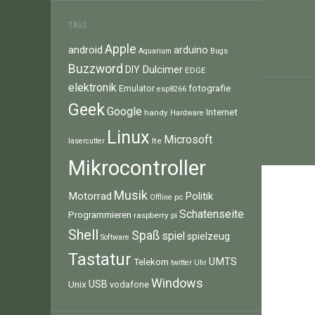
Beitr
TAGS
Apple
android
arduino
Aquarium
Bugs
Buzzword
Dulcimer
DIY
EDGE
elektronik
fotografie
Emulator
esp8266
Geek
Google
Internet
handy
Hardware
Linux
Microsoft
lte
lasercutter
Mikrocontroller
Musik
Motorrad
Politik
pc
Offline
Schatenseite
Programmieren
raspberry pi
Shell
Spaß
spiel
spielzeug
Software
Tastatur
UMTS
Telekom
twitter
Uhr
Windows
Unix
USB
vodafone