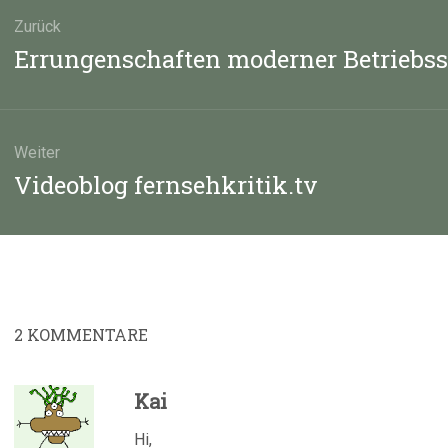
agsnavigation
Zurück
Vorheriger
Errungenschaften moderner Betriebs
Beitrag:
Weiter
Nächster
Videoblog fernsehkritik.tv
Beitrag:
2
KOMMENTARE
Kai
Hi,