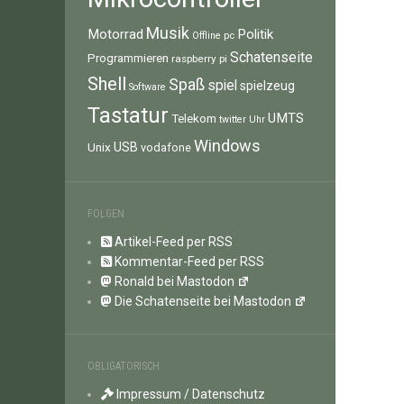
Musik
Motorrad
Politik
pc
Offline
Schatenseite
Programmieren
raspberry pi
Shell
Spaß
spiel
spielzeug
Software
Tastatur
UMTS
Telekom
twitter
Uhr
Windows
Unix
USB
vodafone
FOLGEN
Artikel-Feed per RSS
Kommentar-Feed per RSS
Ronald bei Mastodon
Die Schatenseite bei Mastodon
OBLIGATORISCH
Impressum / Datenschutz