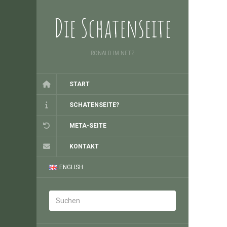
Die Schatenseite
RONALD IM NETZ
START
SCHATENSEITE?
META-SEITE
KONTAKT
ENGLISH