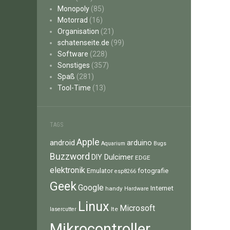
Monopoly
(85)
Motorrad
(16)
Organisation
(21)
schatenseite.de
(99)
Software
(228)
Sonstiges
(357)
Spaß
(281)
Tool-Time
(13)
TAGS
Apple
android
arduino
Aquarium
Bugs
Buzzword
Dulcimer
DIY
EDGE
elektronik
fotografie
Emulator
esp8266
Geek
Google
Internet
handy
Hardware
Linux
Microsoft
lte
lasercutter
Mikrocontroller