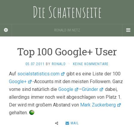
Die Schatenseite
RONALD IM NETZ
Top 100 Google+ User
05.07.2011
BY
RONALD
·
KEINE KOMMENTARE
Auf
socialstatistics.com
gibt es eine Liste der 100
Google+
-Accounts mit den meisten Followern. Ganz
vorne sind natürlich die
Google
–
Gründer
dabei,
allerdings immer noch weit abgeschlagen von Platz 1.
Der wird mit großem Abstand von
Mark Zuckerberg
gehalten.
MAIL