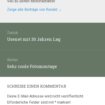
Viel zu selten Motorradfahrer.
Zeige alle Beiträge von Ronald
→
Beitragsnavigation
Zurück
Vorheriger
Usenet mit 30 Jahren Lag
Beitrag:
Weiter
Nächster
Sehr coole Fotomontage
Beitrag:
SCHREIBE EINEN KOMMENTAR
Deine E-Mail-Adresse wird nicht veröffentlicht.
Erforderliche Felder sind mit
*
markiert