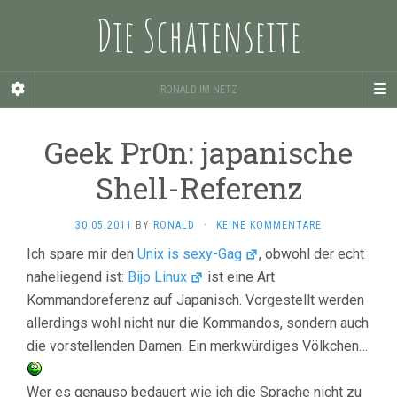
Die Schatenseite
RONALD IM NETZ
Geek Pr0n: japanische
Shell-Referenz
30.05.2011
BY
RONALD
·
KEINE KOMMENTARE
Ich spare mir den
Unix is sexy-Gag
, obwohl der echt
naheliegend ist:
Bijo Linux
ist eine Art
Kommandoreferenz auf Japanisch. Vorgestellt werden
allerdings wohl nicht nur die Kommandos, sondern auch
die vorstellenden Damen. Ein merkwürdiges Völkchen…
Wer es genauso bedauert wie ich die Sprache nicht zu