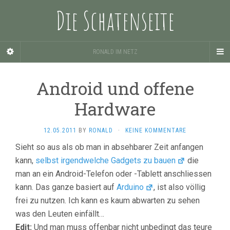
Die Schatenseite
RONALD IM NETZ
Android und offene
Hardware
12.05.2011
BY
RONALD
·
KEINE KOMMENTARE
Sieht so aus als ob man in absehbarer Zeit anfangen
kann,
selbst irgendwelche Gadgets zu bauen
die
man an ein Android-Telefon oder -Tablett anschliessen
kann. Das ganze basiert auf
Arduino
, ist also völlig
frei zu nutzen. Ich kann es kaum abwarten zu sehen
was den Leuten einfällt…
Edit:
Und man muss offenbar nicht unbedingt das teure