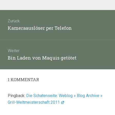
Beitragsnavigation
Zurück
Vorheriger
Kameraauslöser per Telefon
Beitrag:
Weiter
Nächster
Bin Laden von Maquis getötet
Beitrag:
1
KOMMENTAR
Pingback:
Die Schatenseite: Weblog » Blog Archive »
Grill-Weltmeisterschaft 2011