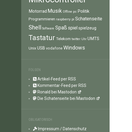
Musik
Motorrad
Politik
pc
Offline
Schatenseite
Programmieren
raspberry pi
Shell
Spaß
spiel
spielzeug
Software
Tastatur
UMTS
Telekom
twitter
Uhr
Windows
Unix
USB
vodafone
FOLGEN
Artikel-Feed per RSS
Kommentar-Feed per RSS
Ronald bei Mastodon
Die Schatenseite bei Mastodon
OBLIGATORISCH
Impressum / Datenschutz