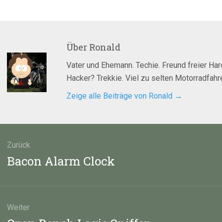
Über
Ronald
Vater und Ehemann. Techie. Freund freier Ha
Hacker? Trekkie. Viel zu selten Motorradfahre
Zeige alle Beiträge von Ronald
→
agsnavigation
Zurück
Vorheriger
Bacon Alarm Clock
Beitrag:
Weiter
Nächster