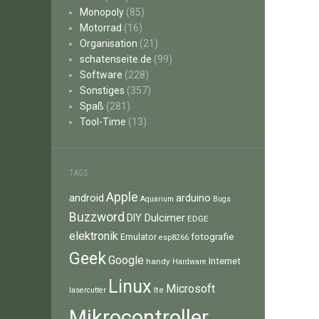
Monopoly
(85)
Motorrad
(16)
Organisation
(21)
schatenseite.de
(99)
Software
(228)
Sonstiges
(357)
Spaß
(281)
Tool-Time
(13)
TAGS
Apple
android
arduino
Aquarium
Bugs
Buzzword
Dulcimer
DIY
EDGE
elektronik
fotografie
Emulator
esp8266
Geek
Google
Internet
handy
Hardware
Linux
Microsoft
lte
lasercutter
Mikrocontroller