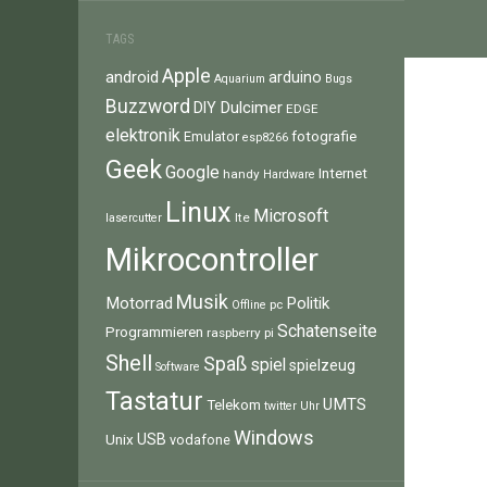
TAGS
Apple
android
arduino
Aquarium
Bugs
Buzzword
Dulcimer
DIY
EDGE
elektronik
fotografie
Emulator
esp8266
Geek
Google
Internet
handy
Hardware
Linux
Microsoft
lte
lasercutter
Mikrocontroller
Musik
Motorrad
Politik
pc
Offline
Schatenseite
Programmieren
raspberry pi
Shell
Spaß
spiel
spielzeug
Software
Tastatur
UMTS
Telekom
twitter
Uhr
Windows
Unix
USB
vodafone