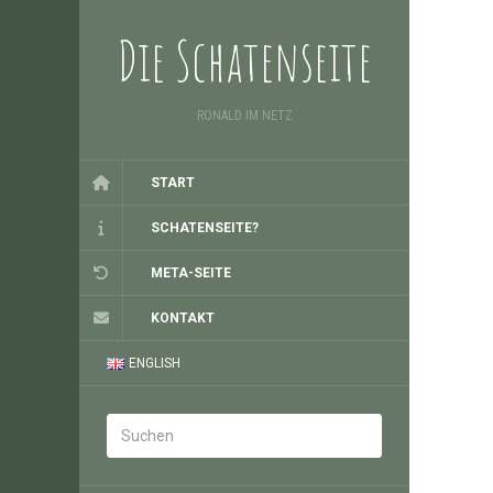
Die Schatenseite
RONALD IM NETZ
START
SCHATENSEITE?
META-SEITE
KONTAKT
ENGLISH