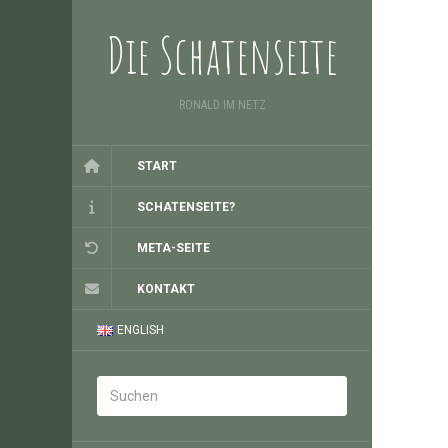
Die Schatenseite
RONALD IM NETZ
START
SCHATENSEITE?
META-SEITE
KONTAKT
ENGLISH