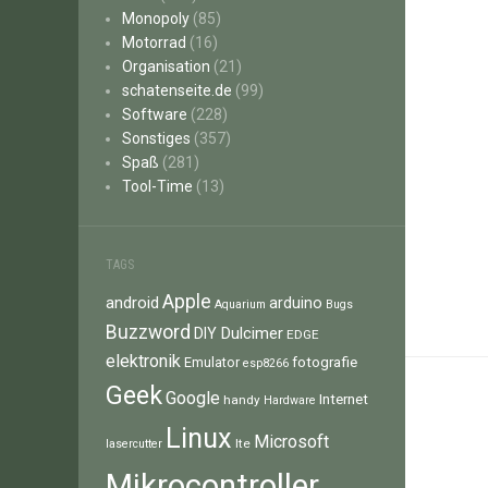
Monopoly
(85)
Motorrad
(16)
Organisation
(21)
schatenseite.de
(99)
Software
(228)
Sonstiges
(357)
Spaß
(281)
Tool-Time
(13)
TAGS
Apple
android
arduino
Aquarium
Bugs
Buzzword
Dulcimer
DIY
EDGE
elektronik
fotografie
Emulator
esp8266
Geek
Google
Internet
handy
Hardware
Linux
Microsoft
lte
lasercutter
Mikrocontroller