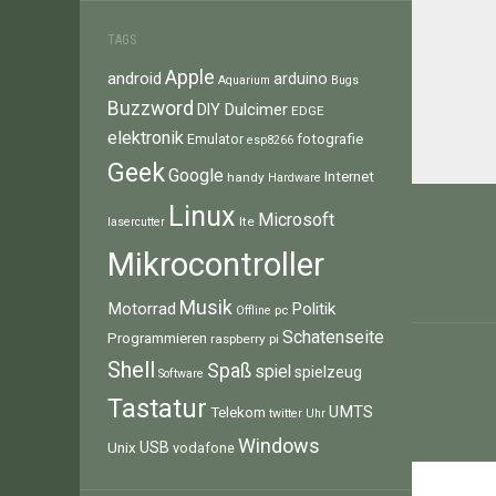
TAGS
Apple
android
arduino
Aquarium
Bugs
Buzzword
Dulcimer
DIY
EDGE
elektronik
fotografie
Emulator
esp8266
Geek
Google
Internet
handy
Hardware
Beitr
Linux
Microsoft
lte
lasercutter
Mikrocontroller
Musik
Motorrad
Politik
pc
Offline
Schatenseite
Programmieren
raspberry pi
Shell
Spaß
spiel
spielzeug
Software
Tastatur
UMTS
Telekom
twitter
Uhr
Windows
Unix
USB
vodafone