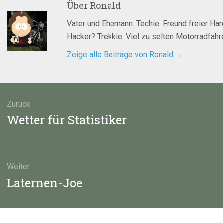
Über
Ronald
Vater und Ehemann. Techie. Freund freier Ha
Hacker? Trekkie. Viel zu selten Motorradfahre
Zeige alle Beiträge von Ronald
→
agsnavigation
Zurück
Vorheriger
Wetter für Statistiker
Beitrag:
Weiter
Nächster
Laternen-Joe
Beitrag: