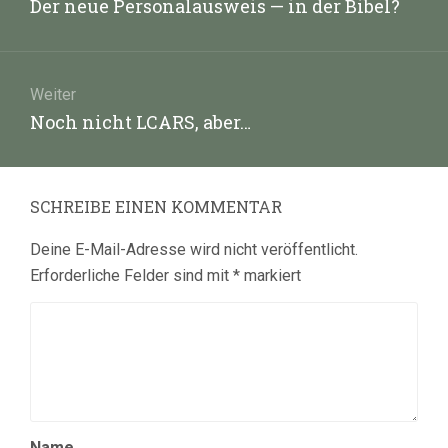
Vorheriger
Der neue Personalausweis — in der Bibel?
Beitrag:
Weiter
Nächster
Noch nicht LCARS, aber…
Beitrag:
SCHREIBE EINEN KOMMENTAR
Deine E-Mail-Adresse wird nicht veröffentlicht.
Erforderliche Felder sind mit
*
markiert
Name