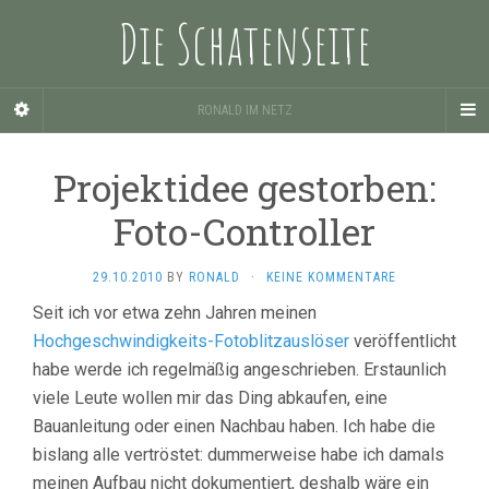
Die Schatenseite
RONALD IM NETZ
Projektidee gestorben:
Foto-Controller
29.10.2010
BY
RONALD
·
KEINE KOMMENTARE
Seit ich vor etwa zehn Jahren meinen
Hochgeschwindigkeits-Fotoblitzauslöser
veröffentlicht
habe werde ich regelmäßig angeschrieben. Erstaunlich
viele Leute wollen mir das Ding abkaufen, eine
Bauanleitung oder einen Nachbau haben. Ich habe die
bislang alle vertröstet: dummerweise habe ich damals
meinen Aufbau nicht dokumentiert, deshalb wäre ein