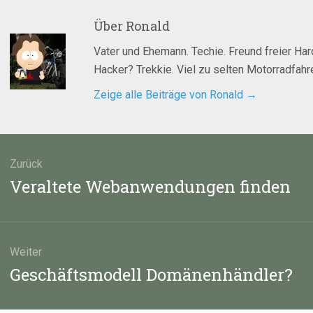
Über
Ronald
Vater und Ehemann. Techie. Freund freier Ha
Hacker? Trekkie. Viel zu selten Motorradfahre
Zeige alle Beiträge von Ronald
→
agsnavigation
Zurück
Vorheriger
Veraltete Webanwendungen finden
Beitrag:
Weiter
Nächster
Geschäftsmodell Domänenhändler?
Beitrag: