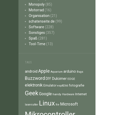
Monopoly
(85)
Motorrad
(16)
Organisation
(21)
schatenseite.de
(99)
Software
(228)
Sonstiges
(357)
Spaß
(281)
Tool-Time
(13)
TAGS
Apple
android
arduino
Aquarium
Bugs
Buzzword
Dulcimer
DIY
EDGE
elektronik
fotografie
Emulator
esp8266
Geek
Google
Internet
handy
Hardware
Linux
Microsoft
lte
lasercutter
Mikrocontroller