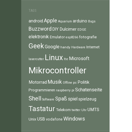
TAGS
Apple
android
arduino
Aquarium
Bugs
Buzzword
Dulcimer
DIY
EDGE
elektronik
fotografie
Emulator
esp8266
Geek
Google
Internet
handy
Hardware
Linux
Microsoft
lte
lasercutter
Mikrocontroller
Musik
Motorrad
Politik
pc
Offline
Schatenseite
Programmieren
raspberry pi
Shell
Spaß
spiel
spielzeug
Software
Tastatur
UMTS
Telekom
twitter
Uhr
Windows
Unix
USB
vodafone