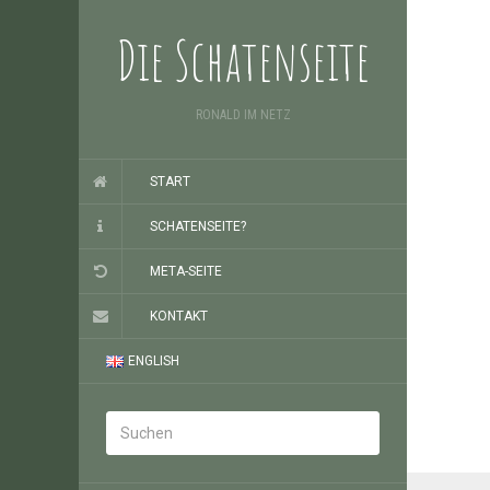
Die Schatenseite
RONALD IM NETZ
START
SCHATENSEITE?
META-SEITE
KONTAKT
ENGLISH