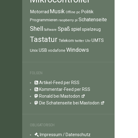
Musik
Motorrad
Politik
pc
Offline
Schatenseite
Programmieren
raspberry pi
Shell
Spaß
spiel
spielzeug
Software
Tastatur
UMTS
Telekom
twitter
Uhr
Windows
Unix
USB
vodafone
FOLGEN
Artikel-Feed per RSS
Kommentar-Feed per RSS
Ronald bei Mastodon
Die Schatenseite bei Mastodon
OBLIGATORISCH
Impressum / Datenschutz