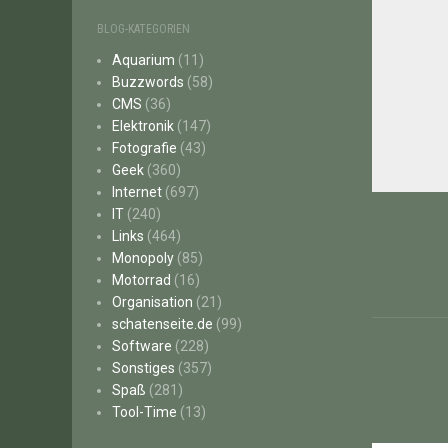
BLOG-KATEGORIEN
Aquarium
(11)
Buzzwords
(58)
CMS
(36)
Elektronik
(147)
Fotografie
(43)
Geek
(360)
Internet
(697)
Beitr
IT
(240)
Links
(464)
Monopoly
(85)
Motorrad
(16)
Organisation
(21)
schatenseite.de
(99)
Software
(228)
Sonstiges
(357)
Spaß
(281)
Tool-Time
(13)