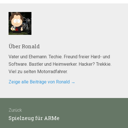
Über
Ronald
Vater und Ehemann. Techie. Freund freier Hard- und
Software. Bastler und Heimwerker. Hacker? Trekkie.
Viel zu selten Motorradfahrer.
Zeige alle Beiträge von Ronald
→
Beitragsnavigation
Zurück
Vorheriger
Spielzeug für ARMe
Beitrag: