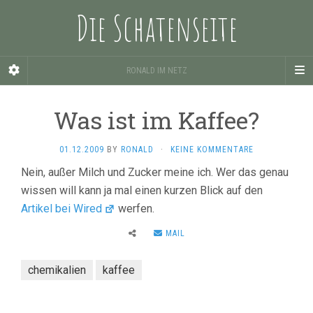
Die Schatenseite
RONALD IM NETZ
Was ist im Kaffee?
01.12.2009
BY
RONALD
·
KEINE KOMMENTARE
Nein, außer Milch und Zucker meine ich. Wer das genau
wissen will kann ja mal einen kurzen Blick auf den
Artikel bei Wired
werfen.
MAIL
chemikalien
kaffee