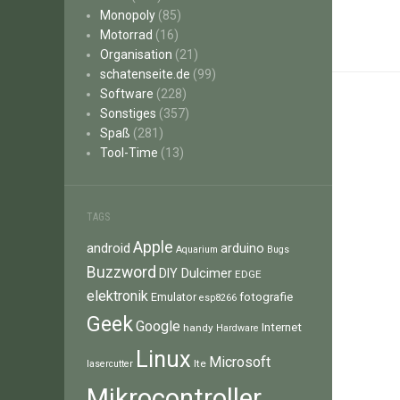
Monopoly
(85)
Motorrad
(16)
Organisation
(21)
schatenseite.de
(99)
Software
(228)
Sonstiges
(357)
Spaß
(281)
Tool-Time
(13)
TAGS
Apple
android
arduino
Aquarium
Bugs
Buzzword
Dulcimer
DIY
EDGE
elektronik
fotografie
Emulator
esp8266
Geek
Google
Internet
handy
Hardware
Linux
Microsoft
lte
lasercutter
Mikrocontroller