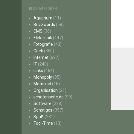
BLOG-KATEGORIEN
Aquarium
(11)
Buzzwords
(58)
CMS
(36)
Elektronik
(147)
Fotografie
(43)
Geek
(360)
Internet
(697)
IT
(240)
Links
(464)
Monopoly
(85)
Motorrad
(16)
Organisation
(21)
schatenseite.de
(99)
Software
(228)
Sonstiges
(357)
Beitr
Spaß
(281)
Tool-Time
(13)