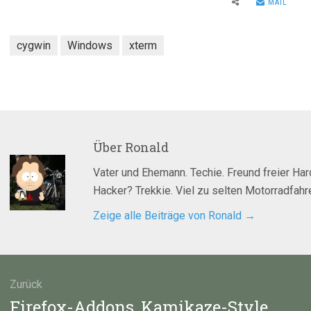
MAIL
cygwin
Windows
xterm
Über
Ronald
Vater und Ehemann. Techie. Freund freier Ha
Hacker? Trekkie. Viel zu selten Motorradfahre
Zeige alle Beiträge von Ronald
→
agsnavigation
Zurück
Vorheriger
Firefox-Addons, Kamikaze-Style