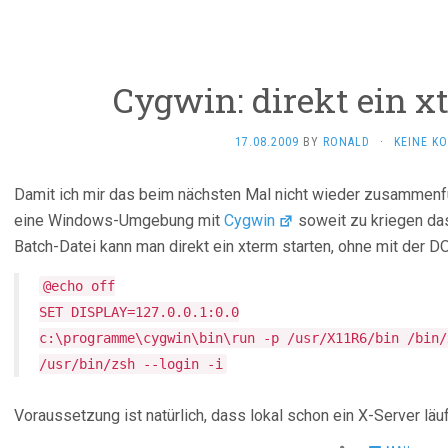
Cygwin: direkt ein x
17.08.2009
BY
RONALD
·
KEINE K
Damit ich mir das beim nächsten Mal nicht wieder zusamme
eine Windows-Umgebung mit
Cygwin
soweit zu kriegen das
Batch-Datei kann man direkt ein xterm starten, ohne mit der
@echo off
SET DISPLAY=127.0.0.1:0.0
c:\programme\cygwin\bin\run -p /usr/X11R6/bin /bin/
/usr/bin/zsh --login -i
Voraussetzung ist natürlich, dass lokal schon ein X-Server läuf