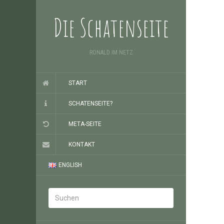
Die Schatenseite
RONALD IM NETZ
START
SCHATENSEITE?
META-SEITE
KONTAKT
ENGLISH