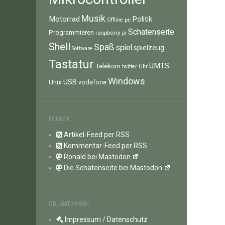
Musik
Motorrad
Politik
pc
Offline
Schatenseite
Programmieren
raspberry pi
Shell
Spaß
spiel
spielzeug
Software
Tastatur
UMTS
Telekom
twitter
Uhr
Windows
Unix
USB
vodafone
FOLGEN
Artikel-Feed per RSS
Kommentar-Feed per RSS
Ronald bei Mastodon
Die Schatenseite bei Mastodon
OBLIGATORISCH
Impressum / Datenschutz