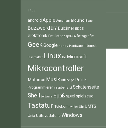
TAGS
Apple
android
arduino
Aquarium
Bugs
Buzzword
Dulcimer
DIY
EDGE
elektronik
fotografie
Emulator
esp8266
Geek
Google
Internet
handy
Hardware
Linux
Microsoft
lte
lasercutter
Mikrocontroller
Musik
Motorrad
Politik
pc
Offline
Schatenseite
Programmieren
raspberry pi
Shell
Spaß
spiel
spielzeug
Software
Tastatur
UMTS
Telekom
twitter
Uhr
Windows
Unix
USB
vodafone