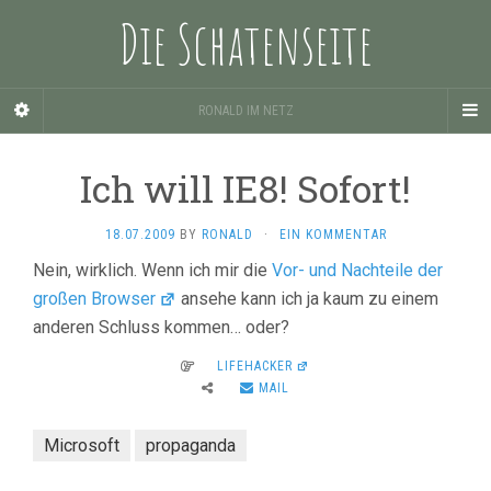
Die Schatenseite
RONALD IM NETZ
Ich will IE8! Sofort!
18.07.2009
BY
RONALD
·
EIN KOMMENTAR
Nein, wirklich. Wenn ich mir die
Vor- und Nachteile der
großen Browser
ansehe kann ich ja kaum zu einem
anderen Schluss kommen… oder?
LIFEHACKER
MAIL
Microsoft
propaganda