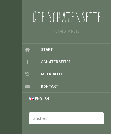
Die Schatenseite
RONALD IM NETZ
START
SCHATENSEITE?
META-SEITE
KONTAKT
ENGLISH