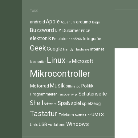
TAGS
Apple
android
arduino
Aquarium
Bugs
Buzzword
Dulcimer
DIY
EDGE
elektronik
fotografie
Emulator
esp8266
Geek
Google
Internet
handy
Hardware
Linux
Microsoft
lte
lasercutter
Mikrocontroller
Musik
Motorrad
Politik
pc
Offline
Schatenseite
Programmieren
raspberry pi
Shell
Spaß
spiel
spielzeug
Software
Tastatur
UMTS
Telekom
twitter
Uhr
Windows
Unix
USB
vodafone