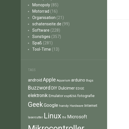
Monopoly
(85)
Motorrad
(16)
Organisation
(21)
schatenseite.de
(99)
Software
(228)
Sonstiges
(357)
Spaß
(281)
Tool-Time
(13)
TAGS
Apple
android
arduino
Aquarium
Bugs
Buzzword
Dulcimer
DIY
EDGE
elektronik
fotografie
Emulator
esp8266
Geek
Google
Internet
handy
Hardware
Linux
Microsoft
lte
lasercutter
Mikrocontroller