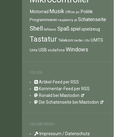
Musik
Motorrad
Politik
pc
Offline
Schatenseite
Programmieren
raspberry pi
Shell
Spaß
spiel
spielzeug
Software
Tastatur
UMTS
Telekom
twitter
Uhr
Windows
Unix
USB
vodafone
FOLGEN
Artikel-Feed per RSS
Kommentar-Feed per RSS
Ronald bei Mastodon
Die Schatenseite bei Mastodon
OBLIGATORISCH
Impressum / Datenschutz