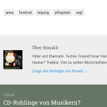
anna
festival
leipzig
pfingsten
wgt
Über
Ronald
Vater und Ehemann. Techie. Freund freier Ha
Hacker? Trekkie. Viel zu selten Motorradfahre
Zeige alle Beiträge von Ronald
→
agsnavigation
Zurück
Vorheriger
CD-Rohlinge von Musikern?
Beitrag: