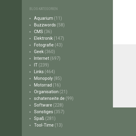
BLOG-KATEGORIEN
Aquarium
(11)
Buzzwords
(58)
CMS
(36)
Elektronik
(147)
Fotografie
(43)
Geek
(360)
Internet
(697)
IT
(239)
Links
(464)
Monopoly
(85)
Motorrad
(16)
Organisation
(21)
schatenseite.de
(99)
Software
(228)
Beitr
Sonstiges
(357)
Spaß
(281)
Tool-Time
(13)