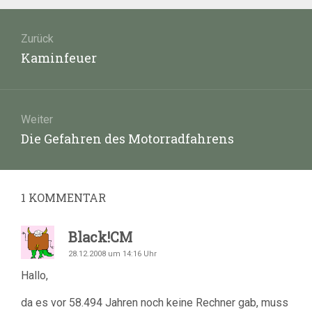
Beitragsnavigation
Zurück
Vorheriger
Kaminfeuer
Beitrag:
Weiter
Nächster
Die Gefahren des Motorradfahrens
Beitrag:
1
KOMMENTAR
Black!CM
28.12.2008 um 14:16 Uhr
Hallo,
da es vor 58.494 Jahren noch keine Rechner gab, muss