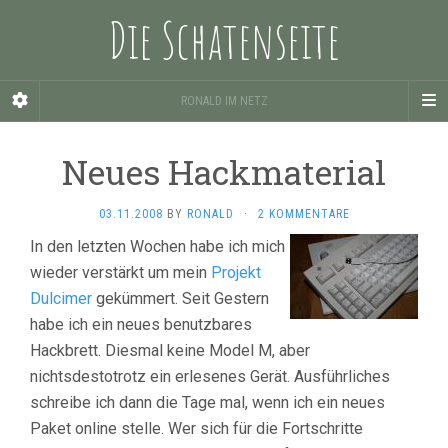
Die Schatenseite
RONALD IM NETZ
Neues Hackmaterial
03.11.2008
BY
RONALD
·
2 KOMMENTARE
In den letzten Wochen habe ich mich
wieder verstärkt um mein
Projekt
Dulcimer
gekümmert. Seit Gestern
habe ich ein neues benutzbares
Hackbrett. Diesmal keine Model M, aber
nichtsdestotrotz ein erlesenes Gerät. Ausführliches
schreibe ich dann die Tage mal, wenn ich ein neues
Paket online stelle. Wer sich für die Fortschritte