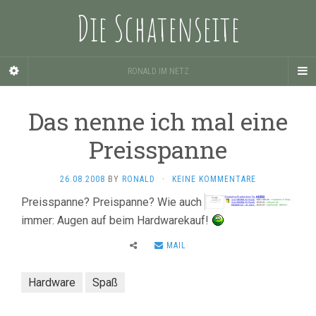
Die Schatenseite
RONALD IM NETZ
Das nenne ich mal eine
Preisspanne
26.08.2008
BY
RONALD
·
KEINE KOMMENTARE
Preisspanne? Preispanne? Wie auch
immer: Augen auf beim Hardwarekauf!
MAIL
Hardware
Spaß