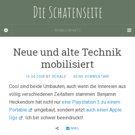
Die Schatenseite
RONALD IM NETZ
Neue und alte Technik
mobilisiert
16.04.2008
BY
RONALD
·
KEINE KOMMENTARE
Cool sind beide Umbauten, auch wenn die Innereien aus
völlig verschiedenen Zeitaltern stammen: Benjamin
Heckendorn hat nicht nur
eine Playstation 3 zu einem
Portable
umgebaut, sondern jetzt
auch einen Apple
IIgs
. Ich bin schwer beeindruckt!
MAIL