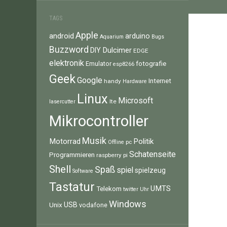
TAGS
Apple
android
arduino
Aquarium
Bugs
Buzzword
Dulcimer
DIY
EDGE
elektronik
fotografie
Emulator
esp8266
Geek
Google
Internet
handy
Hardware
Linux
Microsoft
lte
lasercutter
Mikrocontroller
Musik
Motorrad
Politik
pc
Offline
Schatenseite
Programmieren
raspberry pi
Shell
Spaß
spiel
spielzeug
Software
Tastatur
UMTS
Telekom
twitter
Uhr
Windows
Unix
USB
vodafone