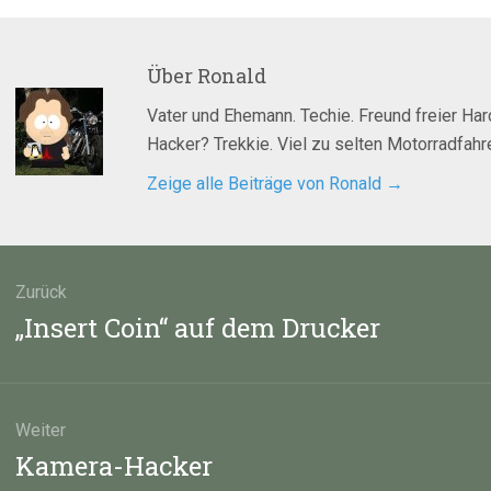
Über
Ronald
Vater und Ehemann. Techie. Freund freier Ha
Hacker? Trekkie. Viel zu selten Motorradfahre
Zeige alle Beiträge von Ronald
→
agsnavigation
Zurück
Vorheriger
„Insert Coin“ auf dem Drucker
Beitrag:
Weiter
Nächster
Kamera-Hacker
Beitrag: