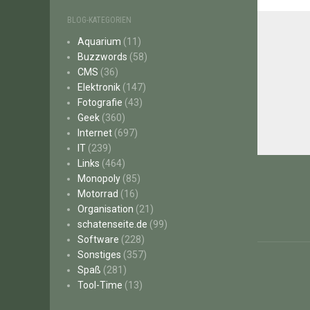
BLOG-KATEGORIEN
Aquarium
(11)
Buzzwords
(58)
CMS
(36)
Elektronik
(147)
Fotografie
(43)
Geek
(360)
Internet
(697)
IT
(239)
Beitr
Links
(464)
Monopoly
(85)
Motorrad
(16)
Organisation
(21)
schatenseite.de
(99)
Software
(228)
Sonstiges
(357)
Spaß
(281)
Tool-Time
(13)