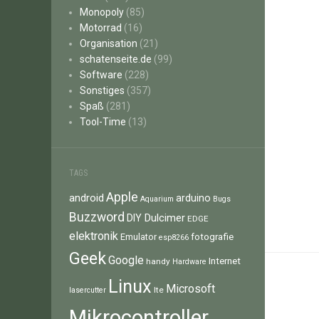
Monopoly
(85)
Motorrad
(16)
Organisation
(21)
schatenseite.de
(99)
Software
(228)
Sonstiges
(357)
Spaß
(281)
Tool-Time
(13)
TAGS
Apple
android
arduino
Aquarium
Bugs
Buzzword
Dulcimer
DIY
EDGE
elektronik
fotografie
Emulator
esp8266
Geek
Google
Internet
handy
Hardware
Linux
Microsoft
lte
lasercutter
Mikrocontroller