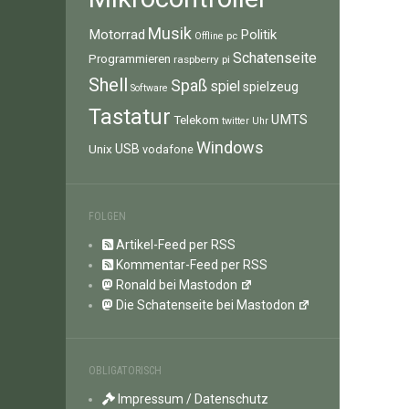
Musik
Motorrad
Politik
pc
Offline
Schatenseite
Programmieren
raspberry pi
Shell
Spaß
spiel
spielzeug
Software
Tastatur
UMTS
Telekom
twitter
Uhr
Windows
Unix
USB
vodafone
FOLGEN
Artikel-Feed per RSS
Kommentar-Feed per RSS
Ronald bei Mastodon
Die Schatenseite bei Mastodon
OBLIGATORISCH
Impressum / Datenschutz