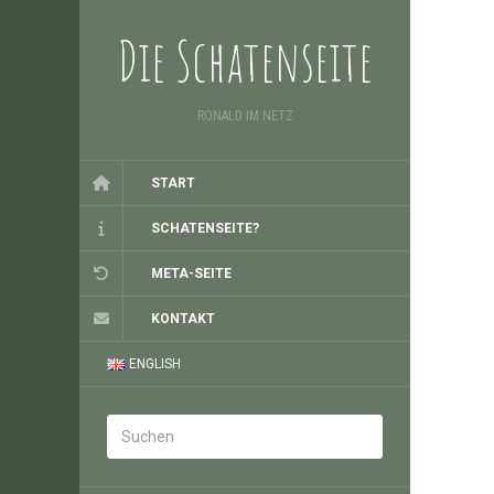
Die Schatenseite
RONALD IM NETZ
START
SCHATENSEITE?
META-SEITE
KONTAKT
ENGLISH