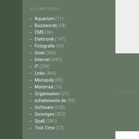
BLOG-KATEGORIEN
Aquarium
(11)
Buzzwords
(58)
CMS
(36)
Elektronik
(147)
Fotografie
(43)
Geek
(360)
Beitr
Internet
(697)
IT
(239)
Links
(464)
Monopoly
(85)
Motorrad
(16)
Organisation
(21)
schatenseite.de
(99)
Software
(228)
Sonstiges
(357)
Spaß
(281)
Tool-Time
(13)