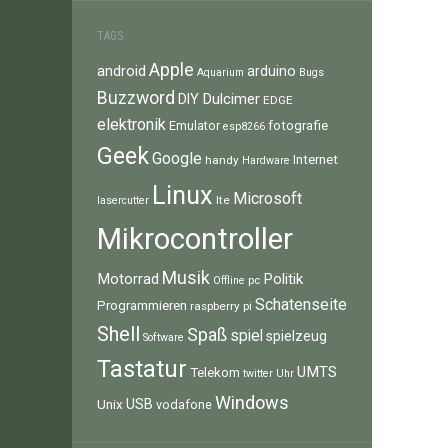
TAGS
Apple
android
arduino
Aquarium
Bugs
Buzzword
Dulcimer
DIY
EDGE
elektronik
fotografie
Emulator
esp8266
Geek
Google
Internet
handy
Hardware
Linux
Microsoft
lte
lasercutter
Mikrocontroller
Musik
Motorrad
Politik
pc
Offline
Schatenseite
Programmieren
raspberry pi
Shell
Spaß
spiel
spielzeug
Software
Tastatur
UMTS
Telekom
twitter
Uhr
Windows
Unix
USB
vodafone