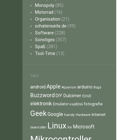
Monopoly
(85)
Motorrad
(16)
Organisation
(21)
schatenseite.de
(99)
Software
(228)
Sonstiges
(357)
Spaß
(281)
Tool-Time
(13)
TAGS
Apple
android
arduino
Aquarium
Bugs
Buzzword
Dulcimer
DIY
EDGE
elektronik
fotografie
Emulator
esp8266
Geek
Google
Internet
handy
Hardware
Linux
Microsoft
lte
lasercutter
Mikrocontroller