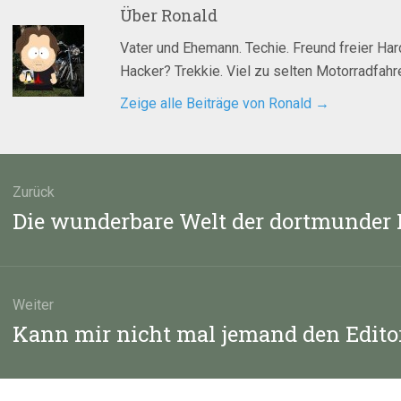
Über
Ronald
Vater und Ehemann. Techie. Freund freier Ha
Hacker? Trekkie. Viel zu selten Motorradfahre
Zeige alle Beiträge von Ronald
→
agsnavigation
Zurück
Vorheriger
Die wunderbare Welt der dortmunder P
Beitrag:
Weiter
Nächster
Kann mir nicht mal jemand den Edit
Beitrag: