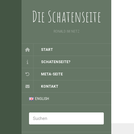
Die Schatenseite
RONALD IM NETZ
START
SCHATENSEITE?
META-SEITE
KONTAKT
ENGLISH