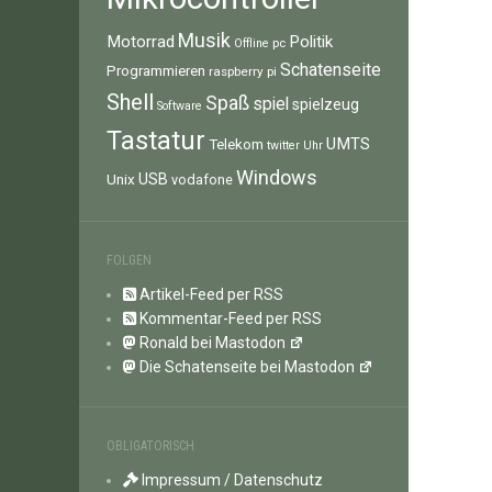
Musik
Motorrad
Politik
pc
Offline
Schatenseite
Programmieren
raspberry pi
Shell
Spaß
spiel
spielzeug
Software
Tastatur
UMTS
Telekom
twitter
Uhr
Windows
Unix
USB
vodafone
FOLGEN
Artikel-Feed per RSS
Kommentar-Feed per RSS
Ronald bei Mastodon
Die Schatenseite bei Mastodon
OBLIGATORISCH
Impressum / Datenschutz