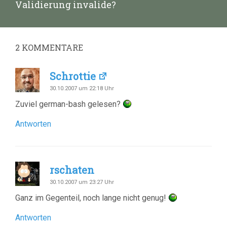
Nächster
Validierung invalide?
Beitrag:
2
KOMMENTARE
Schrottie
30.10.2007 um 22:18 Uhr
Zuviel german-bash gelesen?
Antworten
rschaten
30.10.2007 um 23:27 Uhr
Ganz im Gegenteil, noch lange nicht genug!
Antworten