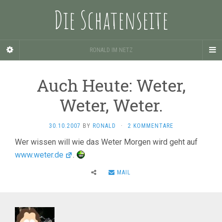
Die Schatenseite
RONALD IM NETZ
Auch Heute: Weter,
Weter, Weter.
30.10.2007
BY
RONALD
·
2 KOMMENTARE
Wer wissen will wie das Weter Morgen wird geht auf
www.weter.de
.
MAIL