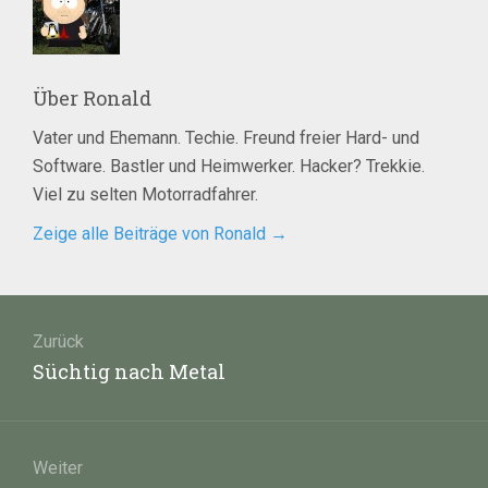
Über
Ronald
Vater und Ehemann. Techie. Freund freier Hard- und
Software. Bastler und Heimwerker. Hacker? Trekkie.
Viel zu selten Motorradfahrer.
Zeige alle Beiträge von Ronald
→
Beitragsnavigation
Zurück
Vorheriger
Süchtig nach Metal
Beitrag:
Weiter