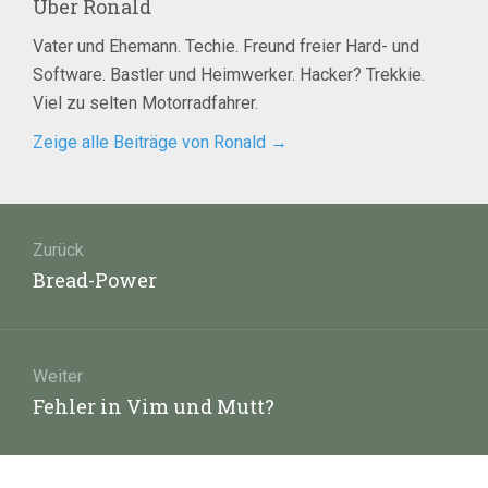
Über
Ronald
Vater und Ehemann. Techie. Freund freier Hard- und
Software. Bastler und Heimwerker. Hacker? Trekkie.
Viel zu selten Motorradfahrer.
Zeige alle Beiträge von Ronald
→
Beitragsnavigation
Zurück
Vorheriger
Bread-Power
Beitrag:
Weiter
Nächster
Fehler in Vim und Mutt?
Beitrag: