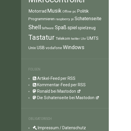
Musik
Motorrad
Politik
pc
Offline
Schatenseite
Programmieren
raspberry pi
Shell
Spaß
spiel
spielzeug
Software
Tastatur
UMTS
Telekom
twitter
Uhr
Windows
Unix
USB
vodafone
FOLGEN
Artikel-Feed per RSS
Kommentar-Feed per RSS
Ronald bei Mastodon
Die Schatenseite bei Mastodon
OBLIGATORISCH
Impressum / Datenschutz