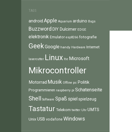
TAGS
Apple
android
arduino
Aquarium
Bugs
Buzzword
Dulcimer
DIY
EDGE
elektronik
fotografie
Emulator
esp8266
Geek
Google
Internet
handy
Hardware
Linux
Microsoft
lte
lasercutter
Mikrocontroller
Musik
Motorrad
Politik
pc
Offline
Schatenseite
Programmieren
raspberry pi
Shell
Spaß
spiel
spielzeug
Software
Tastatur
UMTS
Telekom
twitter
Uhr
Windows
Unix
USB
vodafone