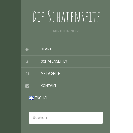
Die Schatenseite
RONALD IM NETZ
START
SCHATENSEITE?
META-SEITE
KONTAKT
ENGLISH