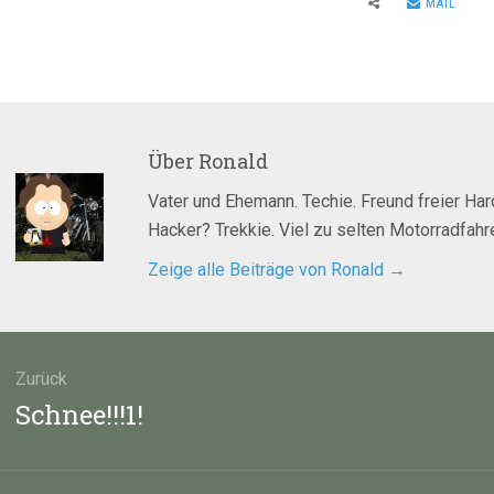
MAIL
Über
Ronald
Vater und Ehemann. Techie. Freund freier Ha
Hacker? Trekkie. Viel zu selten Motorradfahre
Zeige alle Beiträge von Ronald
→
agsnavigation
Zurück
Vorheriger
Schnee!!!1!
Beitrag: