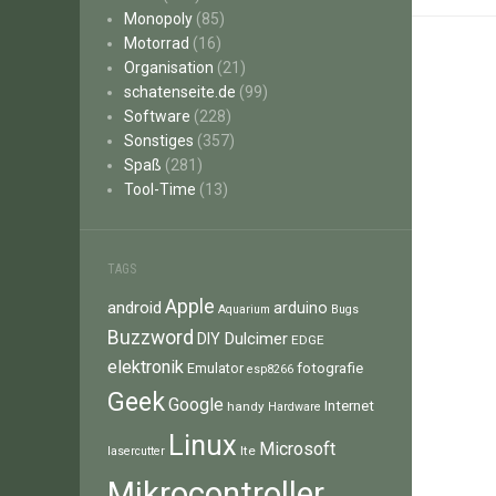
Monopoly
(85)
Motorrad
(16)
Organisation
(21)
schatenseite.de
(99)
Software
(228)
Sonstiges
(357)
Spaß
(281)
Tool-Time
(13)
TAGS
Apple
android
arduino
Aquarium
Bugs
Buzzword
Dulcimer
DIY
EDGE
elektronik
fotografie
Emulator
esp8266
Geek
Google
Internet
handy
Hardware
Linux
Microsoft
lte
lasercutter
Mikrocontroller