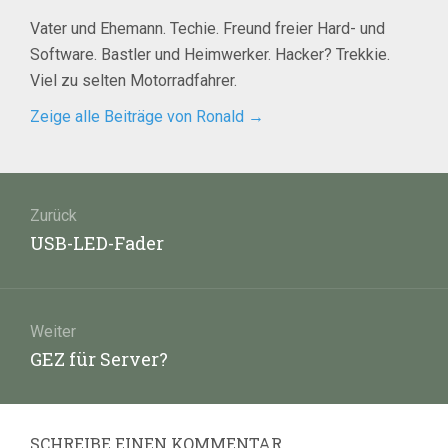
Vater und Ehemann. Techie. Freund freier Hard- und
Software. Bastler und Heimwerker. Hacker? Trekkie.
Viel zu selten Motorradfahrer.
Zeige alle Beiträge von Ronald
→
Beitragsnavigation
Zurück
Vorheriger
USB-LED-Fader
Beitrag:
Weiter
Nächster
GEZ für Server?
Beitrag:
SCHREIBE EINEN KOMMENTAR