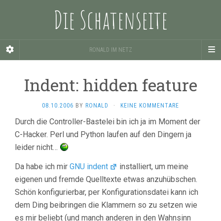
Die Schatenseite
RONALD IM NETZ
Indent: hidden feature
08.10.2006
BY
RONALD
·
KEINE KOMMENTARE
Durch die Controller-Bastelei bin ich ja im Moment der
C-Hacker. Perl und Python laufen auf den Dingern ja
leider nicht…
Da habe ich mir
GNU indent
installiert, um meine
eigenen und fremde Quelltexte etwas anzuhübschen.
Schön konfigurierbar, per Konfigurationsdatei kann ich
dem Ding beibringen die Klammern so zu setzen wie
es mir beliebt (und manch anderen in den Wahnsinn