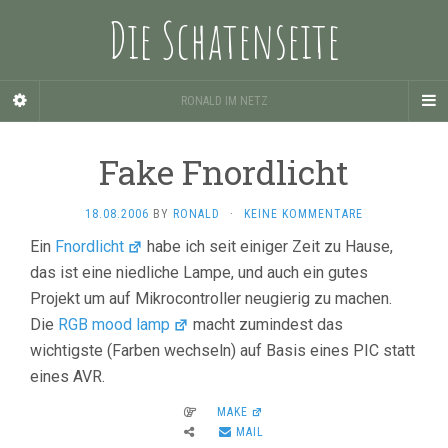
Die Schatenseite
RONALD IM NETZ
Fake Fnordlicht
18.08.2006
BY
RONALD
·
KEINE KOMMENTARE
Ein
Fnordlicht
habe ich seit einiger Zeit zu Hause,
das ist eine niedliche Lampe, und auch ein gutes
Projekt um auf Mikrocontroller neugierig zu machen.
Die
RGB mood lamp
macht zumindest das
wichtigste (Farben wechseln) auf Basis eines PIC statt
eines AVR.
MAKE
MAIL